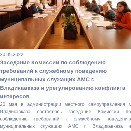
20.05.2022
Заседание Комиссии по соблюдению
требований к служебному поведению
муниципальных служащих АМС г.
Владикавказа и урегулированию конфликта
интересов
20 мая в администрации местного самоуправления г.
Владикавказа состоялось заседание Комиссии по
соблюдению требований к служебному поведению
муниципальных служащих АМС г. Владикавказа и