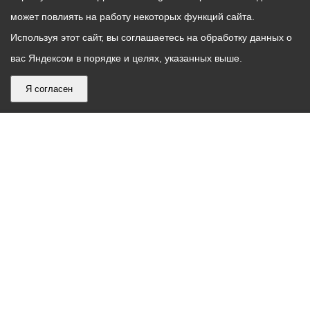
может повлиять на работу некоторых функций сайта.
Используя этот сайт, вы соглашаетесь на обработку данных о
вас Яндексом в порядке и целях, указанных выше.
Я согласен
График
С понедельника по пятницу – с 9.00 до 18.00
работы
Телефон контакт-центра АМС г. Владикавказ
30-30-30
администрации
звонки принимаются с 9:00 до 18:00
местного
Круглосуточный телефон Единой дежурной
самоуправления
диспетчерской службы
53-19-19