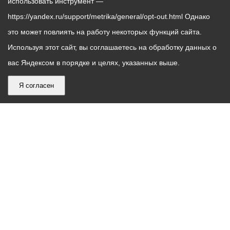
использовать инструмент —
https://yandex.ru/support/metrika/general/opt-out.html Однако
это может повлиять на работу некоторых функций сайта.
Используя этот сайт, вы соглашаетесь на обработку данных о
вас Яндексом в порядке и целях, указанных выше.
Я согласен
График
С понедельника по пятницу – с 9.00 до 18.00
работы
Телефон контакт-центра АМС г. Владикавказ
30-30-30
администрации
звонки принимаются с 9:00 до 18:00