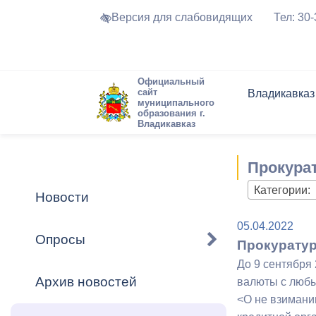
Версия для слабовидящих
Тел: 30
Официальный
сайт
Владикавказ
муниципального
образования г.
Владикавказ
Общие свед
Структура
Интернет-п
Председате
Структура
Новости
Реестры ма
Прокурат
Устав город
Торги и Кон
расписание
Обратная с
Комиссии
Новостная 
Актуально
Категории:
Новости
Города-поб
Программа
Противодей
05.04.2022
Достоприме
Опросы
Прокуратур
Владикавка
Формы обра
График при
До 9 сентября
принимаемы
Архив новостей
валюты с любы
Презентаци
рассмотрен
<О не взимани
городского 