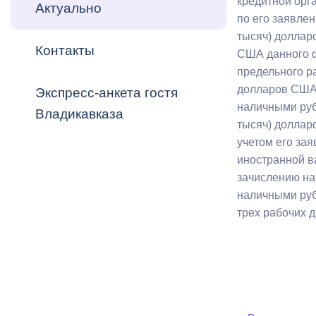
кредитной орг
Владикавка
Актуально
Распоряжен
по его заявле
тысяч) доллар
Контакты
ОРВ и эксп
США данного ф
предельного р
Оценка деят
долларов США),
Экспресс-анкета гостя
местного с
наличными руб
Владикавказа
тысяч) доллар
учетом его за
иностранной в
зачислению на 
Открытые д
наличными руб
трех рабочих 
Информация
проверок