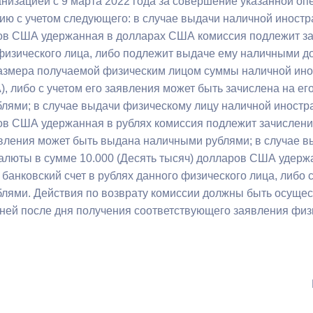
анизацией с 9 марта 2022 года за совершение указанной о
з
ия, постановления
Кадровая политика
нию с учетом следующего: в случае выдачи наличной иностр
ов США удержанная в долларах США комиссия подлежит зач
ертиза НПА
Контактная информация
изического лица, либо подлежит выдаче ему наличными 
азмера получаемой физическим лицом суммы наличной инос
ельности органов
Списки граждан, состоящих на
 либо с учетом его заявления может быть зачислена на его
амоуправления
учете в качестве нуждающихся 
лями; в случае выдачи физическому лицу наличной иностра
улучшении жилищных условий п
ов США удержанная в рублях комиссия подлежит зачислению 
г. Владикавказ
явления может быть выдана наличными рублями; в случае 
алюты в сумме 10.000 (Десять тысяч) долларов США удерж
банковский счет в рублях данного физического лица, либо 
анные
Общественное обсуждение
лями. Действия по возврату комиссии должны быть осущес
документов стратегического
дней после дня получения соответствующего заявления физ
планирования
 о результатах
Порядок обжалования решений 
действий органов местного
самоуправления