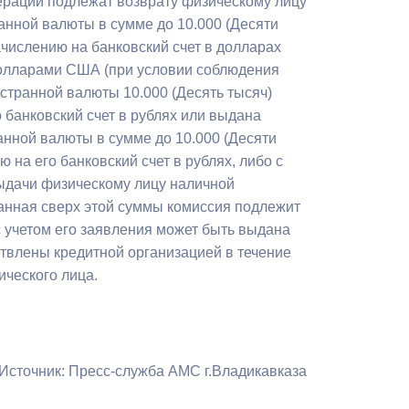
перации подлежат возврату физическому лицу
Противодействие коррупции
анной валюты в сумме до 10.000 (Десяти
ислению на банковский счет в долларах
Градостроительная деятельность
долларами США (при условии соблюдения
транной валюты 10.000 (Десять тысяч)
Формирование комфортной
 банковский счет в рублях или выдана
в
городской среды
нной валюты в сумме до 10.000 (Десяти
о
на его банковский счет в рублях, либо с
Бюджет для граждан
выдачи физическому лицу наличной
анная сверх этой суммы комиссия подлежит
Пространственные сведения
с учетом его заявления может быть выдана
Гражданская оборона в
твлены кредитной организацией в течение
чрезвычайных ситуациях
ического лица.
Незаконное строительство
и
Информация финансового
Источник: Пресс-служба АМС г.Владикавказа
органа