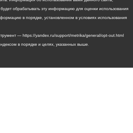
с будет обрабатывать эту информацию для оценки использования
 информацию в порядке, установленном в условиях использования
мент — https://yandex.ru/support/metrika/general/opt-out.html
Яндексом в порядке и целях, указанных выше.
Владикавказ, пл. Штыба, №2
Тел:
+7 (8672) 55-00-34
Главный редактор: Биазарти Д. К.
Свидетельство о регистрации СМИ ЭЛ № ФС 77 –
75258 от 07.03.2019 выданное Федеральной Службой
по надзору в сфере связи, информационных