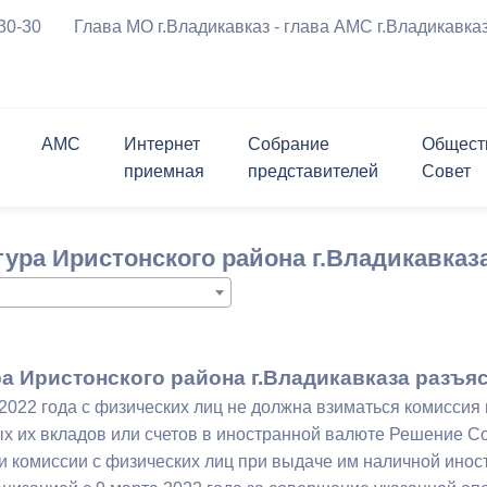
-30-30
Глава МО г.Владикавказ - глава АМС г.Владикавка
АМС
Интернет
Собрание
Общест
приемная
представителей
Совет
ения
Символика города
График приема граждан
Приветственное 
риемная
ль
ршрутов с
Проверить статус обращения
Заместители
Состав
Опросы
Открытые конкурсы
ура Иристонского района г.Владикавказ
а
курсы
Мастер-план
Программы города
м движения ТС
Биография
вязь
лента
Структурные подразделения
Контакты
Контакты
Информация для граждан и
Личный блог
ратимы
Открытые данные
перевозчиков
 реформирования
ствие коррупции
Муниципальные услуги
Нормативные правовые акты
чательности
История в бронзе и камне
а Иристонского района г.Владикавказа разъя
за
щений и заявлений,
ема граждан
Политика АМС г.Владикавказа в
Проекты правовых актов,
 2022 года с физических лиц не должна взиматься комиссия
х АМС к
отношении обработки
внесенных в Собрание
х их вкладов или счетов в иностранной валюте Решение Со
я Генеральный план
ию
персональных данных
представителей г.Владикавказ
и комиссии с физических лиц при выдаче им наличной ино
округа город