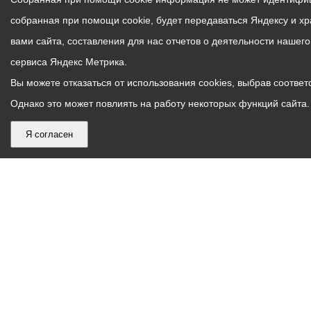
собранная при помощи cookie, будет передаваться Яндексу и х
вами сайта, составления для нас отчетов о деятельности нашег
сервиса Яндекс Метрика.
Вы можете отказаться от использования cookies, выбрав соответс
Однако это может повлиять на работу некоторых функций сайта. 
Я согласен
График
С понедельника по пятницу – с 9.00 до 18.00
работы
Телефон контакт-центра АМС г. Владикавказ
30-30-30