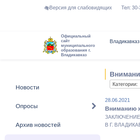
Версия для слабовидящих
Тел: 30
Официальный
сайт
Владикавказ
муниципального
образования г.
Владикавказ
Общие свед
Структура
Интернет-п
Председате
Структура
Новости
Реестры ма
Внимани
Устав город
Торги и Кон
расписание
Обратная с
Комиссии
Новостная 
Актуально
Категории:
Новости
Города-поб
Программа
Противодей
28.06.2021
Достоприме
Опросы
Вниманию ж
Владикавка
Формы обра
График при
ЗАКЛЮЧЕНИЕ
принимаемы
Архив новостей
В Г. ВЛАДИКА
Презентаци
рассмотрен
городского 