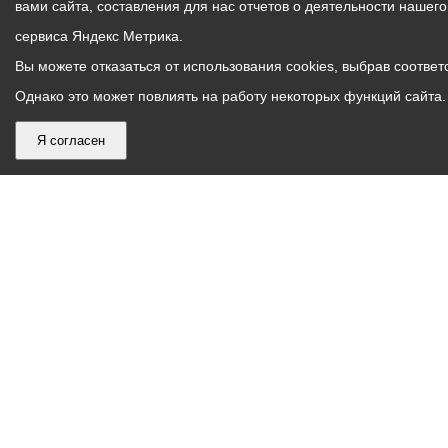
вами сайта, составления для нас отчетов о деятельности нашег
сервиса Яндекс Метрика.
Вы можете отказаться от использования cookies, выбрав соответс
Однако это может повлиять на работу некоторых функций сайта. 
Я согласен
График
С понедельника по пятницу – с 9.00 до 18.00
работы
Телефон контакт-центра АМС г. Владикавказ
30-30-30
администрации
звонки принимаются с 9:00 до 18:00
местного
Круглосуточный телефон Единой дежурной