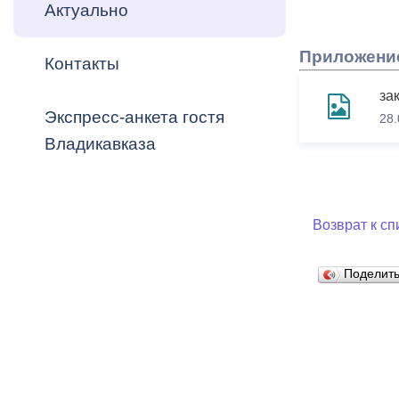
Владикавка
Актуально
Распоряжен
Приложени
Контакты
ОРВ и эксп
зак
Оценка деят
Экспресс-анкета гостя
28.
местного с
Владикавказа
Возврат к сп
Открытые д
Поделит
Информация
проверок