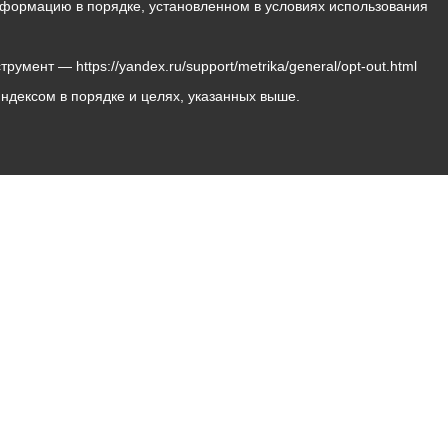
 информацию в порядке, установленном в условиях использования
мент — https://yandex.ru/support/metrika/general/opt-out.html
Яндексом в порядке и целях, указанных выше.
Владикавказ, пл. Штыба, №2
Тел:
+7 (8672) 55-00-34
Главный редактор: Биазарти Д. К.
Свидетельство о регистрации СМИ ЭЛ № ФС 77 –
75258 от 07.03.2019 выданное Федеральной Службой
по надзору в сфере связи, информационных
технологий и массовых коммуникаций