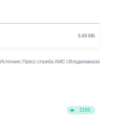
Противодействие коррупции
Градостроительная деятельность
Формирование комфортной
3.49 МБ
в
городской среды
о
Бюджет для граждан
Источник: Пресс-служба АМС г.Владикавказа
Пространственные сведения
Гражданская оборона в
чрезвычайных ситуациях
Незаконное строительство
2155
и
Информация финансового
органа