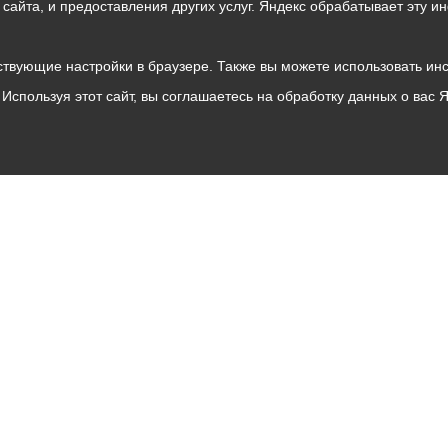
о сайта, и предоставления других услуг. Яндекс обрабатывает эту
твующие настройки в браузере. Также вы можете использовать инстру
Используя этот сайт, вы соглашаетесь на обработку данных о вас 
Владикавказ
АМС
Интернет приемная
Собрание представителей
Общественный Совет
Пресс-центр
Общественный транспорт