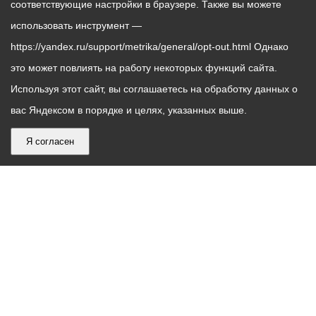
соответствующие настройки в браузере. Также вы можете
использовать инструмент —
https://yandex.ru/support/metrika/general/opt-out.html Однако
это может повлиять на работу некоторых функций сайта.
Используя этот сайт, вы соглашаетесь на обработку данных о
вас Яндексом в порядке и целях, указанных выше.
Я согласен
График
С понедельника по пятницу – с 9.00 до 18.00
работы
Телефон контакт-центра АМС г. Владикавказ
30-30-30