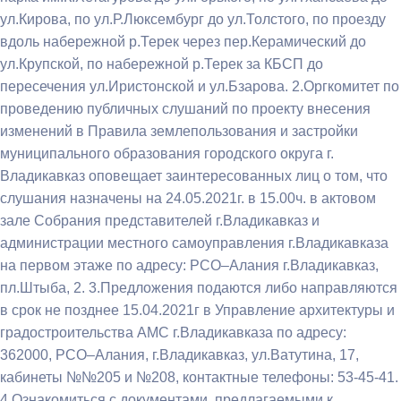
ул.Кирова, по ул.Р.Люксембург до ул.Толстого, по проезду
вдоль набережной р.Терек через пер.Керамический до
ул.Крупской, по набережной р.Терек за КБСП до
пересечения ул.Иристонской и ул.Бзарова. 2.Оргкомитет по
проведению публичных слушаний по проекту внесения
изменений в Правила землепользования и застройки
муниципального образования городского округа г.
Владикавказ оповещает заинтересованных лиц о том, что
слушания назначены на 24.05.2021г. в 15.00ч. в актовом
зале Собрания представителей г.Владикавказ и
администрации местного самоуправления г.Владикавказа
на первом этаже по адресу: РСО–Алания г.Владикавказ,
пл.Штыба, 2. 3.Предложения подаются либо направляются
в срок не позднее 15.04.2021г в Управление архитектуры и
градостроительства АМС г.Владикавказа по адресу:
362000, РСО–Алания, г.Владикавказ, ул.Ватутина, 17,
кабинеты №№205 и №208, контактные телефоны: 53-45-41.
4.Ознакомиться с документами, предлагаемыми к