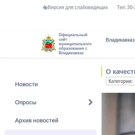
Версия для слабовидящих
Тел: 30
Официальный
сайт
Владикавказ
муниципального
образования г.
Владикавказ
Общие свед
Структура
Интернет-п
Председате
Структура
Новости
Реестры ма
О качес
Устав город
Торги и Кон
расписание
Обратная с
Комиссии
Новостная 
Актуально
Категории:
Новости
Города-поб
Программа
Противодей
Достоприме
Опросы
Владикавка
Формы обра
График при
принимаемы
Архив новостей
Презентаци
рассмотрен
городского 