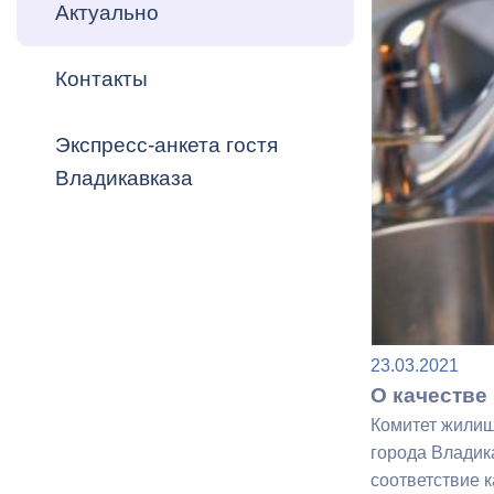
Владикавка
Актуально
Распоряжен
Контакты
ОРВ и эксп
Оценка деят
Экспресс-анкета гостя
местного с
Владикавказа
Открытые д
23.03.2021
О качестве
Комитет жилищ
Информация
города Владик
проверок
соответствие к