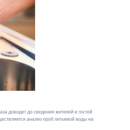
Противодействие коррупции
Градостроительная деятельность
Формирование комфортной
в
городской среды
о
Бюджет для граждан
Пространственные сведения
Гражданская оборона в
чрезвычайных ситуациях
Незаконное строительство
аза доводит до сведения жителей и гостей
и
Информация финансового
ествляется анализ проб питьевой воды на
органа