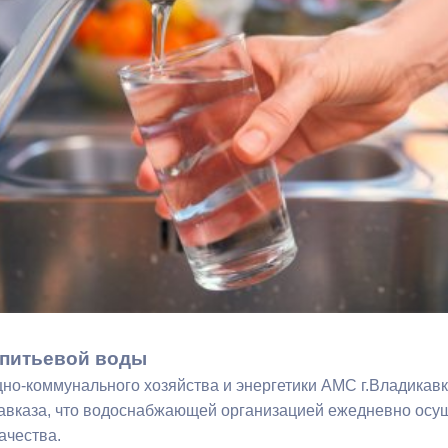
з
ия, постановления
Кадровая политика
ертиза НПА
Контактная информация
ельности органов
Списки граждан, состоящих на
амоуправления
учете в качестве нуждающихся 
улучшении жилищных условий п
г. Владикавказ
анные
Общественное обсуждение
документов стратегического
планирования
 питьевой воды
но-коммунального хозяйства и энергетики АМС г.Владикавк
 о результатах
Порядок обжалования решений 
авказа, что водоснабжающей организацией ежедневно осущ
действий органов местного
ачества.
самоуправления