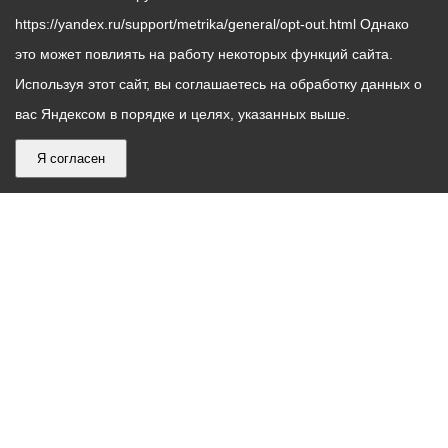
https://yandex.ru/support/metrika/general/opt-out.html Однако
это может повлиять на работу некоторых функций сайта.
Используя этот сайт, вы соглашаетесь на обработку данных о
вас Яндексом в порядке и целях, указанных выше.
Я согласен
График
С понедельника по пятницу – с 9.00 до 18.00
работы
Телефон контакт-центра АМС г. Владикавказ
30-30-30
администрации
звонки принимаются с 9:00 до 18:00
местного
Круглосуточный телефон Единой дежурной