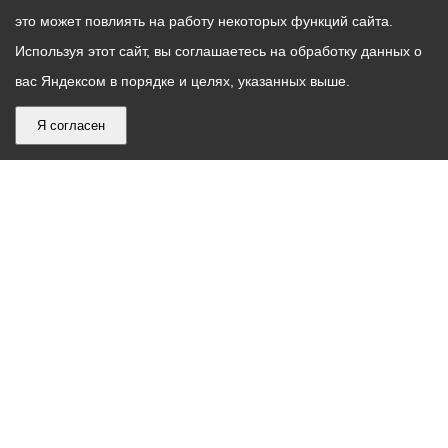
это может повлиять на работу некоторых функций сайта.
Используя этот сайт, вы соглашаетесь на обработку данных о
вас Яндексом в порядке и целях, указанных выше.
Я согласен
График
С понедельника по пятницу – с 9.00 до 18.00
работы
Телефон контакт-центра АМС г. Владикавказ
30-30-30
администрации
звонки принимаются с 9:00 до 18:00
местного
Круглосуточный телефон Единой дежурной
самоуправления
диспетчерской службы
53-19-19