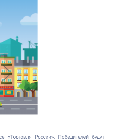
Противодействие коррупции
Градостроительная деятельность
Формирование комфортной
в
городской среды
о
Бюджет для граждан
Пространственные сведения
Гражданская оборона в
чрезвычайных ситуациях
Незаконное строительство
и
Информация финансового
органа
се «Торговля России». Победителей будут