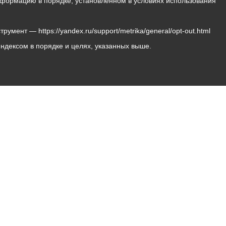
 информацию в порядке, установленном в условиях использования
мент — https://yandex.ru/support/metrika/general/opt-out.html
Яндексом в порядке и целях, указанных выше.
Владикавказ, пл. Штыба, №2
Тел:
+7 (8672) 55-00-34
Главный редактор: Биазарти Д. К.
Свидетельство о регистрации СМИ ЭЛ № ФС 77 –
75258 от 07.03.2019 выданное Федеральной Службой
по надзору в сфере связи, информационных
технологий и массовых коммуникаций
Учредитель: Администрация местного самоуправления