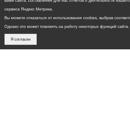
вами сайта, составления для нас отчетов о деятельности нашег
сервиса Яндекс Метрика.
Вы можете отказаться от использования cookies, выбрав соответс
Однако это может повлиять на работу некоторых функций сайта. 
Я согласен
График
С понедельника по пятницу – с 9.00 до 18.00
работы
Телефон контакт-центра АМС г. Владикавказ
30-30-30
администрации
звонки принимаются с 9:00 до 18:00
местного
Круглосуточный телефон Единой дежурной