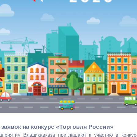
з
ия, постановления
Кадровая политика
ертиза НПА
Контактная информация
ельности органов
Списки граждан, состоящих на
амоуправления
учете в качестве нуждающихся 
улучшении жилищных условий п
г. Владикавказ
анные
Общественное обсуждение
документов стратегического
планирования
 о результатах
Порядок обжалования решений 
 заявок на конкурс «Торговля России»
действий органов местного
самоуправления
дприятия Владикавказа приглашают к участию в конкур