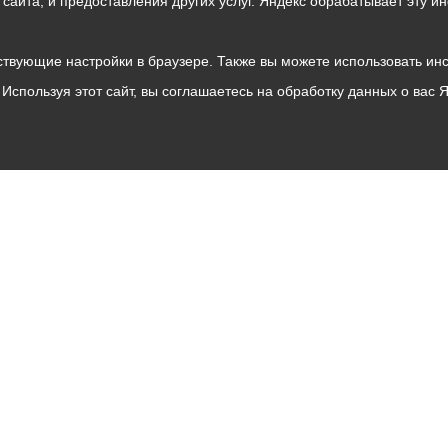
о сайта, и предоставления других услуг. Яндекс обрабатывает эту
твующие настройки в браузере. Также вы можете использовать инстру
Используя этот сайт, вы соглашаетесь на обработку данных о вас 
Владикавказ
АМС
Интернет приемная
Собрание представителей
Общественный Совет
Пресс-центр
Общественный транспорт