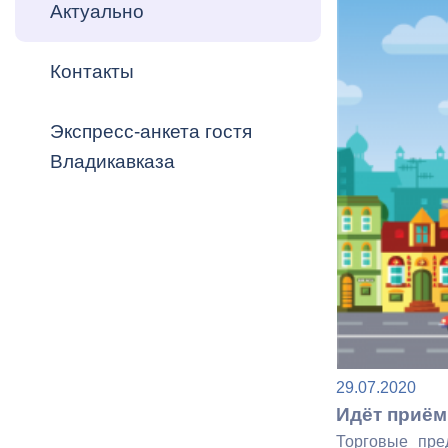
Владикавка
Актуально
Распоряжен
Контакты
ОРВ и эксп
Оценка деят
Экспресс-анкета гостя
местного с
Владикавказа
Открытые д
29.07.2020
Информация
Идёт приём
проверок
Торговые пре