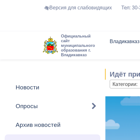
Версия для слабовидящих
Тел: 30
Официальный
сайт
Владикавказ
муниципального
образования г.
Владикавказ
Общие свед
Структура
Интернет-п
Председате
Структура
Новости
Реестры ма
Идёт при
Устав город
Торги и Кон
расписание
Обратная с
Комиссии
Новостная 
Актуально
Категории:
Новости
Города-поб
Программа
Противодей
Достоприме
Опросы
Владикавка
Формы обра
График при
принимаемы
Архив новостей
Презентаци
рассмотрен
городского 