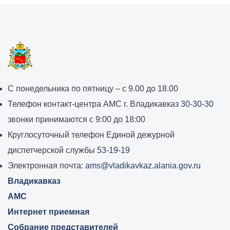
График
С понедельника по пятницу – с 9.00 до 18.00
работы
Телефон контакт-центра АМС г. Владикавказ
30-30-30
администрации
звонки принимаются с 9:00 до 18:00
местного
Круглосуточный телефон Единой дежурной
самоуправления
диспетчерской службы
53-19-19
города
Электронная почта:
ams@vladikavkaz.alania.gov.ru
Владикавказ:
Владикавказ
АМС
Интернет приемная
Собрание представителей