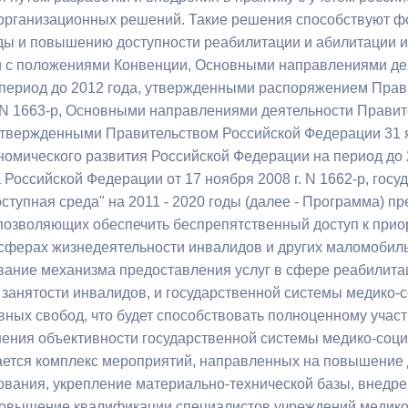
 организационных решений. Такие решения способствуют 
ды и повышению доступности реабилитации и абилитации ин
и с положениями Конвенции, Основными направлениями де
период до 2012 года, утвержденными распоряжением Прав
. N 1663-р, Основными направлениями деятельности Прави
 утвержденными Правительством Российской Федерации 31 я
номического развития Российской Федерации на период до
 Российской Федерации от 17 ноября 2008 г. N 1662-р, гос
ступная среда" на 2011 - 2020 годы (далее - Программа) 
позволяющих обеспечить беспрепятственный доступ к прио
сферах жизнедеятельности инвалидов и других маломобиль
ание механизма предоставления услуг в сфере реабилита
 занятости инвалидов, и государственной системы медико-
овных свобод, что будет способствовать полноценному учас
ения объективности государственной системы медико-соц
ется комплекс мероприятий, направленных на повышение д
ования, укрепление материально-технической базы, внед
повышение квалификации специалистов учреждений медико