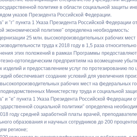
государственной политике в области социальной защиты и
ядом указов Президента Российской Федерации.
" и "г" пункта 1 Указа Президента Российской Федерации от
ой экономической политике" определена необходимость:
дернизации 25 млн. высокопроизводительных рабочих мест к
изводительности труда к 2018 году в 1,5 раза относительно
нения этих положений в рамках Программы предоставляю
тезно-ортопедическим предприятиям на возмещение убытко
х изделий и предоставлением услуг по протезированию по
сидий обеспечивает создание условий для увеличения произ
высокопроизводительных рабочих мест на федеральных го
 подведомственных Министерству труда и социальной защи
" и "е" пункта 1 Указа Президента Российской Федерации от
сударственной социальной политики" определена необходи
018 году средней заработной платы врачей, преподавател
ного образования и научных сотрудников до 200 процентов
ем регионе;