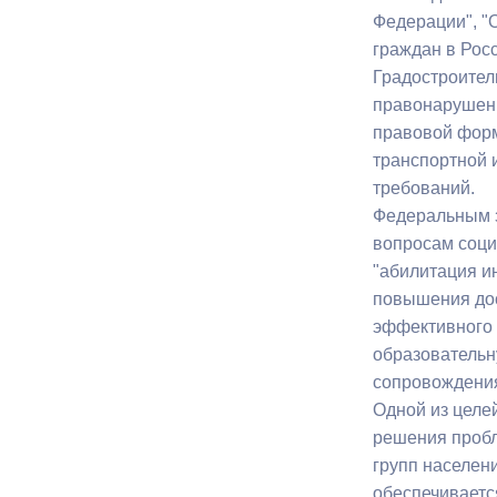
Федерации", "
граждан в Росс
Градостроител
правонарушени
правовой форм
транспортной 
требований.
Федеральным з
вопросам соци
"абилитация и
повышения дос
эффективного 
образовательн
сопровождения
Одной из целе
решения пробл
групп населен
обеспечиваетс