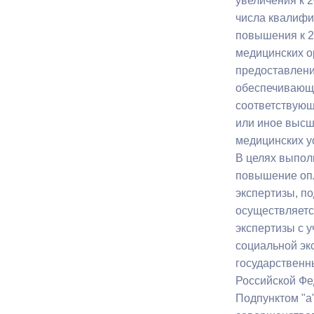
увеличения к 
числа квалифи
повышения к 2
медицинских о
предоставлени
обеспечивающе
соответствующ
или иное высш
медицинских ус
В целях выпол
повышение опл
экспертизы, п
осуществляетс
экспертизы с 
социальной эк
государственн
Российской Фед
Подпунктом "а