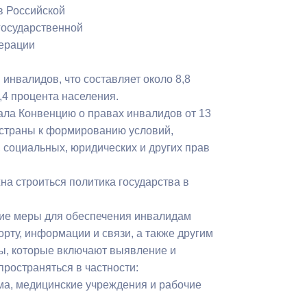
в Российской
Противодействие коррупции
государственной
дерации
Градостроительная деятельность
Формирование комфортной
инвалидов, что составляет около 8,8
в
городской среды
,4 процента населения.
о
ала Конвенцию о правах инвалидов от 13
Бюджет для граждан
ти страны к формированию условий,
социальных, юридических и других прав
Пространственные сведения
а строиться политика государства в
Гражданская оборона в
чрезвычайных ситуациях
ие меры для обеспечения инвалидам
рту, информации и связи, а также другим
Незаконное строительство
ы, которые включают выявление и
и
Информация финансового
ространяться в частности:
органа
ома, медицинские учреждения и рабочие