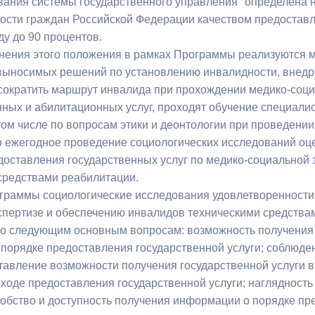
ания системы государственного управления" определена
ости граждан Российской Федерации качеством предостав
оду до 90 процентов.
нения этого положения в рамках Программы реализуются
выносимых решений по установлению инвалидности, внед
ократить маршрут инвалида при прохождении медико-соци
ных и абилитационных услуг, проходят обучение специали
том числе по вопросам этики и деонтологии при проведении
 ежегодное проведение социологических исследований оц
доставления государственных услуг по медико-социальной 
средствами реабилитации.
граммы социологические исследования удовлетворенности 
спертизе и обеспечению инвалидов техническими средства
 следующим основным вопросам: возможность получения п
порядке предоставления государственной услуги; соблюде
ставление возможности получения государственной услуги в
ходе предоставления государственной услуги; наглядност
добство и доступность получения информации о порядке пр