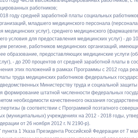
2020 году числа высококвалифицированных работников, с те
цированных работников;
018 году средней заработной платы социальных работнико
рганизаций, младшего медицинского персонала (персонала
я медицинских услуг), среднего медицинского (фармацевти
го условия для предоставления медицинских услуг) - до 10
ем регионе, работников медицинских организаций, имеющ
ее образование, предоставляющих медицинские услуги (о
луг), - до 200 процентов от средней заработной платы в с
нения этих положений в рамках Программы с 2012 года ре
аты труда медицинских работников федеральных государ
одведомственных Министерству труда и социальной защиты
я формирование штатной численности федеральных госуд
учетом необходимости качественного оказания государствен
спертизы (в соответствии с Программой поэтапного соверш
ых (муниципальных) учреждениях на 2012 - 2018 годы, ут
ерации от 26 ноября 2012 г. N 2190-р).
" пункта 1 Указа Президента Российской Федерации от 7 ма