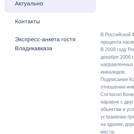
Владикавка
Актуально
Распоряжен
Контакты
ОРВ и эксп
Оценка деят
В Российской 
Экспресс-анкета гостя
местного с
процента насе
Владикавказа
В 2008 году Р
декабря 2006 г
направленных 
инвалидов.
Подписание Ко
Открытые д
отношении инв
Согласно Конв
наравне с дру
объектам и ус
Информация
устранение пр
проверок
на здания, до
места;