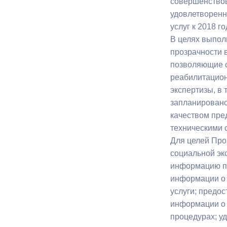
совершенствов
удовлетворенн
услуг к 2018 г
В целях выпол
прозрачности 
позволяющие с
реабилитацион
экспертизы, в 
запланировано
качеством пре
техническими 
Для целей Про
социальной эк
информацию по
информации о 
услуги; предо
информации о 
процедурах; у