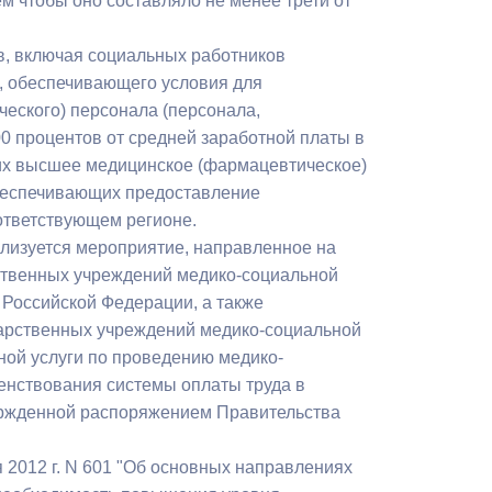
м чтобы оно составляло не менее трети от
в, включая социальных работников
, обеспечивающего условия для
ческого) персонала (персонала,
0 процентов от средней заработной платы в
их высшее медицинское (фармацевтическое)
беспечивающих предоставление
оответствующем регионе.
ализуется мероприятие, направленное на
ственных учреждений медико-социальной
 Российской Федерации, а также
арственных учреждений медико-социальной
ной услуги по проведению медико-
енствования системы оплаты труда в
вержденной распоряжением Правительства
я 2012 г. N 601 "Об основных направлениях