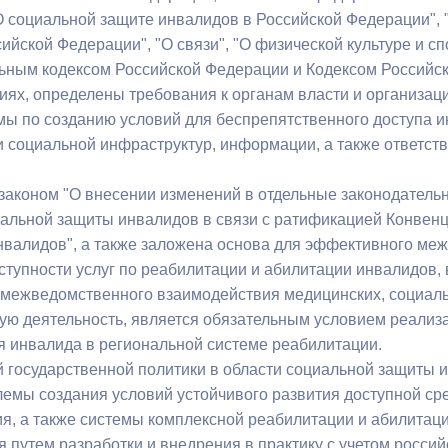
О социальной защите инвалидов в Российской Федерации",
ийской Федерации", "О связи", "О физической культуре и с
ьным кодексом Российской Федерации и Кодексом Российс
ях, определены требования к органам власти и организац
ы по созданию условий для беспрепятственного доступа и
и социальной инфраструктур, информации, а также ответств
аконом "О внесении изменений в отдельные законодатель
альной защиты инвалидов в связи с ратификацией Конвенц
нвалидов", а также заложена основа для эффективного ме
тупности услуг по реабилитации и абилитации инвалидов, 
межведомственного взаимодействия медицинских, социаль
ую деятельность, является обязательным условием реализ
 инвалида в региональной системе реабилитации.
й государственной политики в области социальной защиты
емы создания условий устойчивого развития доступной ср
ия, а также системы комплексной реабилитации и абилитац
я путем разработки и внедрения в практику с учетом росси