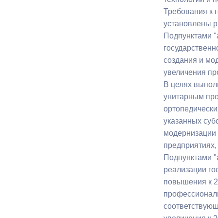
Требования к 
установлены р
Подпунктами "а
государственн
создания и мо
увеличения про
В целях выпол
унитарным про
ортопедически
указанных суб
модернизации 
предприятиях,
Подпунктами "а
реализации го
повышения к 2
профессиональ
соответствующ