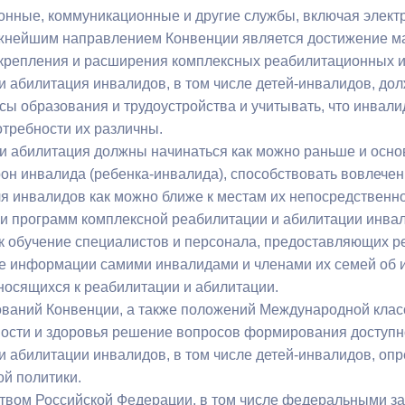
нные, коммуникационные и другие службы, включая элект
жнейшим направлением Конвенции является достижение м
ный контроль
Выборы 2026
крепления и расширения комплексных реабилитационных и
и абилитация инвалидов, в том числе детей-инвалидов, д
осы образования и трудоустройства и учитывать, что инва
отребности их различны.
и абилитация должны начинаться как можно раньше и осн
рон инвалида (ребенка-инвалида), способствовать вовлечен
я инвалидов как можно ближе к местам их непосредственн
и программ комплексной реабилитации и абилитации инвали
к обучение специалистов и персонала, предоставляющих р
ие информации самими инвалидами и членами их семей об 
тносящихся к реабилитации и абилитации.
ований Конвенции, а также положений Международной кла
ости и здоровья решение вопросов формирования доступн
и абилитации инвалидов, в том числе детей-инвалидов, оп
ой политики.
твом Российской Федерации, в том числе федеральными за