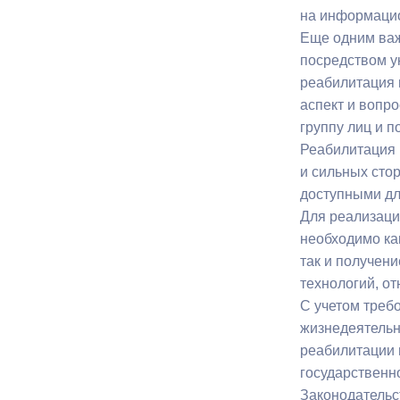
на информацио
Еще одним ва
Муниципаль
посредством у
реабилитация 
аспект и вопр
группу лиц и п
Реабилитация 
и сильных сто
доступными дл
Для реализаци
необходимо ка
так и получен
технологий, о
С учетом треб
жизнедеятельн
реабилитации 
государственн
Законодательс