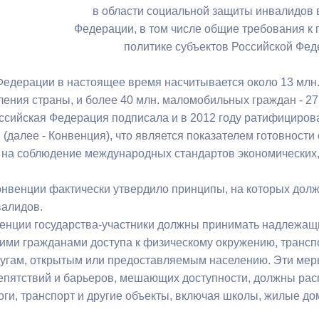
з
в области социальной защиты инвалидов 
ия, постановления
Кадровая политика
Федерации, в том числе общие требования к 
политике субъектов Российской Фе
ертиза НПА
Контактная информация
ельности органов
Списки граждан, состоящих на
Федерации в настоящее время насчитывается около 13 млн. 
амоуправления
учете в качестве нуждающихся 
ления страны, и более 40 млн. маломобильных граждан - 27
улучшении жилищных условий п
оссийская Федерация подписала и в 2012 году ратифициров
г. Владикавказ
. (далее - Конвенция), что является показателем готовнос
на соблюдение международных стандартов экономических, 
нвенции фактически утвердило принципы, на которых должн
анные
Общественное обсуждение
алидов.
документов стратегического
енции государства-участники должны принимать надлежащ
планирования
гими гражданами доступа к физическому окружению, транспо
лугам, открытым или предоставляемым населению. Эти мер
 о результатах
Порядок обжалования решений 
епятствий и барьеров, мешающих доступности, должны расп
действий органов местного
роги, транспорт и другие объекты, включая школы, жилые д
самоуправления