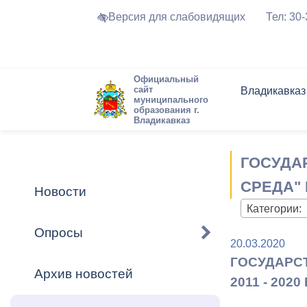
Версия для слабовидящих
Тел: 30
Официальный
сайт
Владикавказ
муниципального
образования г.
Владикавказ
Общие свед
Структура
Интернет-п
Председате
Структура
Новости
Реестры ма
ГОСУДА
Устав город
Торги и Кон
расписание
Обратная с
Комиссии
Новостная 
Актуально
СРЕДА" 
Новости
Города-поб
Категории:
Программа
Противодей
Достоприме
Опросы
20.03.2020
Владикавка
Формы обра
График при
ГОСУДАРС
принимаемы
Архив новостей
Презентаци
рассмотрен
2011 - 202
городского 