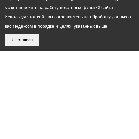
может повлиять на работу некоторых функций сайта.
Используя этот сайт, вы соглашаетесь на обработку данных о
вас Яндексом в порядке и целях, указанных выше.
Я согласен
График
С понедельника по пятницу – с 9.00 до 18.00
работы
Телефон контакт-центра АМС г. Владикавказ
30-30-30
администрации
звонки принимаются с 9:00 до 18:00
местного
Круглосуточный телефон Единой дежурной
самоуправления
диспетчерской службы
53-19-19