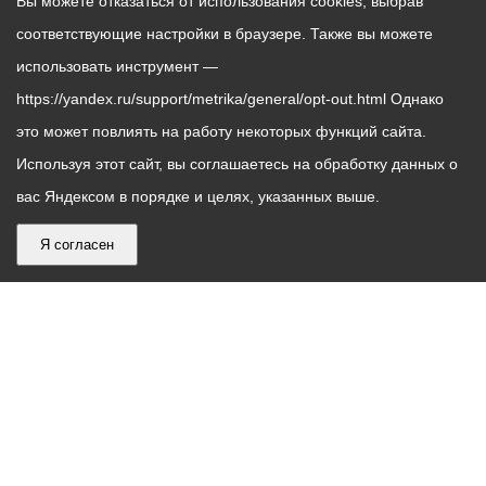
Вы можете отказаться от использования cookies, выбрав
соответствующие настройки в браузере. Также вы можете
использовать инструмент —
https://yandex.ru/support/metrika/general/opt-out.html Однако
это может повлиять на работу некоторых функций сайта.
Используя этот сайт, вы соглашаетесь на обработку данных о
вас Яндексом в порядке и целях, указанных выше.
Я согласен
График
С понедельника по пятницу – с 9.00 до 18.00