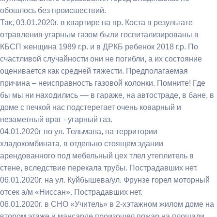
обошлось без происшествий.
Так, 03.01.2020г. в квартире на пр. Коста в результате
отравления угарным газом были госпитализированы в
КБСП женщина 1989 г.р. и в ДРКБ ребенок 2018 г.р. По
счастливой случайности они не погибли, а их состояние
оценивается как средней тяжести. Предполагаемая
причина – неисправность газовой колонки. Помните! Где
бы мы ни находились –– в гараже, на автостраде, в бане, в
доме с печкой нас подстерегает очень коварный и
незаметный враг - угарный газ.
04.01.2020г по ул. Тельмана, на территории
хладокомбината, в отдельно стоящем здании
арендованного под мебельный цех тлел утеплитель в
стене, вследствие перекала трубы. Пострадавших нет.
06.01.2020г. на ул. Куйбышева/ул. Фрунзе горел моторный
отсек а/м «Ниссан». Пострадавших нет.
06.01.2020г. в СНО «Учитель» в 2-хэтажном жилом доме на
втором этаже и мансарде произошел пожар на площади