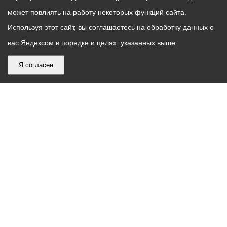
может повлиять на работу некоторых функций сайта.
Используя этот сайт, вы соглашаетесь на обработку данных о
вас Яндексом в порядке и целях, указанных выше.
Я согласен
График
С понедельника по пятницу – с 9.00 до 18.00
работы
Телефон контакт-центра АМС г. Владикавказ
30-30-30
администрации
звонки принимаются с 9:00 до 18:00
местного
Круглосуточный телефон Единой дежурной
самоуправления
диспетчерской службы
53-19-19