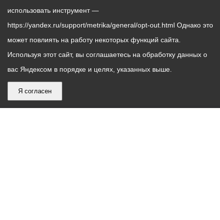
использовать инструмент —
https://yandex.ru/support/metrika/general/opt-out.html Однако это
может повлиять на работу некоторых функций сайта.
Используя этот сайт, вы соглашаетесь на обработку данных о
вас Яндексом в порядке и целях, указанных выше.
Я согласен
График
С понедельника по пятницу – с 9.00 до 18.00
работы
Телефон контакт-центра АМС г. Владикавказ
30-30-30
администрации
звонки принимаются с 9:00 до 18:00