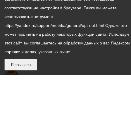
соответствующие настройки в браузере. Также вы можете
использовать инструмент —
https://yandex.ru/support/metrika/general/opt-out.html Однако это
может повлиять на работу некоторых функций сайта. Используя
этот сайт, вы соглашаетесь на обработку данных о вас Яндексом
порядке и целях, указанных выше.
Я согласен
График
С понедельника по пятницу – с 9.00 до 18.00
работы
Телефон контакт-центра АМС г. Владикавказ
30-30-30
администрации
звонки принимаются с 9:00 до 18:00
местного
Круглосуточный телефон Единой дежурной
самоуправления
диспетчерской службы
53-19-19