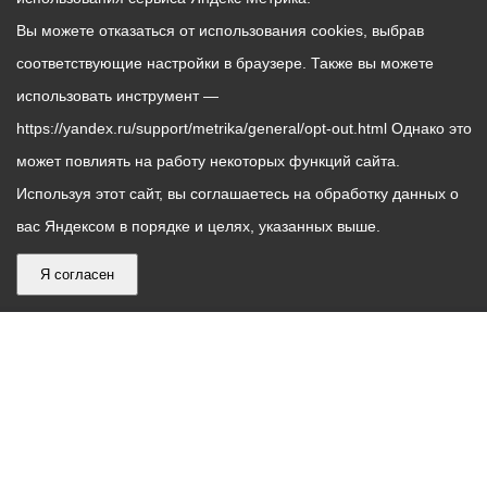
Вы можете отказаться от использования cookies, выбрав
соответствующие настройки в браузере. Также вы можете
использовать инструмент —
https://yandex.ru/support/metrika/general/opt-out.html Однако это
может повлиять на работу некоторых функций сайта.
Используя этот сайт, вы соглашаетесь на обработку данных о
вас Яндексом в порядке и целях, указанных выше.
Я согласен
График
С понедельника по пятницу – с 9.00 до 18.00