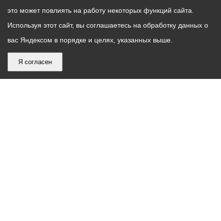
это может повлиять на работу некоторых функций сайта.
Используя этот сайт, вы соглашаетесь на обработку данных о
вас Яндексом в порядке и целях, указанных выше.
Я согласен
График
С понедельника по пятницу – с 9.00 до 18.00
работы
Телефон контакт-центра АМС г. Владикавказ
30-30-30
администрации
звонки принимаются с 9:00 до 18:00
местного
Круглосуточный телефон Единой дежурной
самоуправления
диспетчерской службы
53-19-19