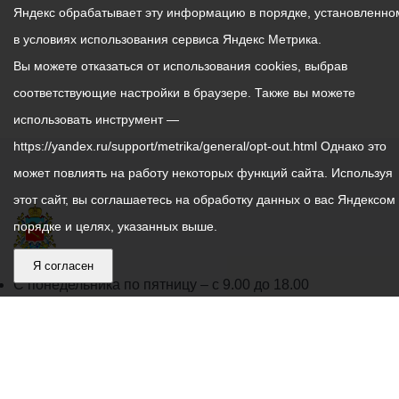
Яндекс обрабатывает эту информацию в порядке, установленно
в условиях использования сервиса Яндекс Метрика.
Вы можете отказаться от использования cookies, выбрав
соответствующие настройки в браузере. Также вы можете
использовать инструмент —
https://yandex.ru/support/metrika/general/opt-out.html Однако это
может повлиять на работу некоторых функций сайта. Используя
этот сайт, вы соглашаетесь на обработку данных о вас Яндексом
порядке и целях, указанных выше.
Я согласен
График
С понедельника по пятницу – с 9.00 до 18.00
работы
Телефон контакт-центра АМС г. Владикавказ
30-30-30
администрации
звонки принимаются с 9:00 до 18:00
местного
Круглосуточный телефон Единой дежурной
самоуправления
диспетчерской службы
53-19-19