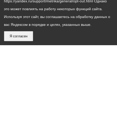
https://yandex.ru/support/metrika/general/opt-out.html Однако
это может повлиять на работу некоторых функций сайта.
Используя этот сайт, вы соглашаетесь на обработку данных о
вас Яндексом в порядке и целях, указанных выше.
Я согласен
График
С понедельника по пятницу – с 9.00 до 18.00
работы
Телефон контакт-центра АМС г. Владикавказ
30-30-30
администрации
звонки принимаются с 9:00 до 18:00
местного
Круглосуточный телефон Единой дежурной