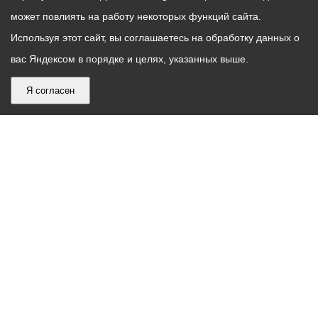
может повлиять на работу некоторых функций сайта.
Используя этот сайт, вы соглашаетесь на обработку данных о
вас Яндексом в порядке и целях, указанных выше.
Я согласен
График
С понедельника по пятницу – с 9.00 до 18.00
работы
Телефон контакт-центра АМС г. Владикавказ
30-30-30
администрации
звонки принимаются с 9:00 до 18:00
местного
Круглосуточный телефон Единой дежурной
самоуправления
диспетчерской службы
53-19-19