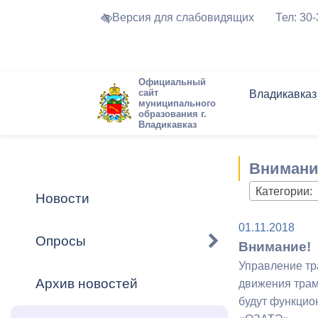
Версия для слабовидящих
Тел: 30
Официальный
сайт
Владикавказ
муниципального
образования г.
Владикавказ
Общие свед
Структура
Интернет-п
Председате
Структура
Новости
Реестры ма
Внимани
Устав город
Торги и Кон
расписание
Обратная с
Комиссии
Новостная 
Актуально
Категории:
Новости
Города-поб
Программа
Противодей
01.11.2018
Достоприме
Опросы
Внимание!
Владикавка
Формы обра
График при
Управление тр
принимаемы
Архив новостей
движения трам
Презентаци
рассмотрен
будут функцио
городского 