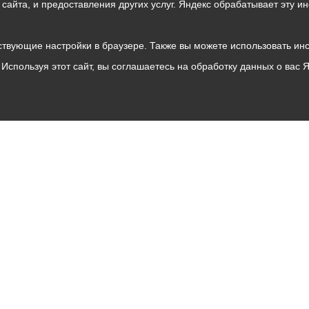
о сайта, и предоставления других услуг. Яндекс обрабатывает эту
твующие настройки в браузере. Также вы можете использовать инстру
Используя этот сайт, вы соглашаетесь на обработку данных о вас 
Владикавказ
АМС
Интернет приемная
Собрание представителей
Общественный Совет
Пресс-центр
Общественный транспорт