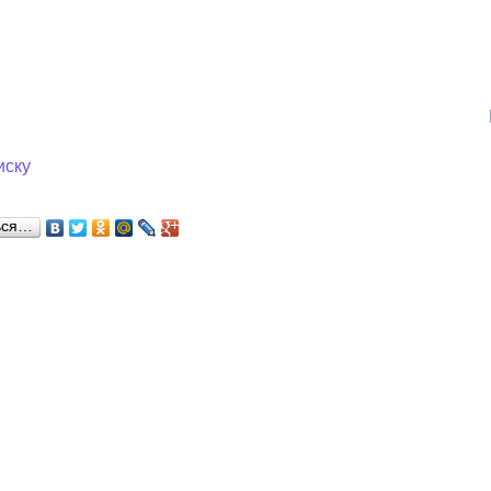
з
ия, постановления
Кадровая политика
ертиза НПА
Контактная информация
ельности органов
Списки граждан, состоящих на
амоуправления
учете в качестве нуждающихся 
иску
улучшении жилищных условий п
г. Владикавказ
ься…
анные
Общественное обсуждение
документов стратегического
планирования
 о результатах
Порядок обжалования решений 
действий органов местного
самоуправления