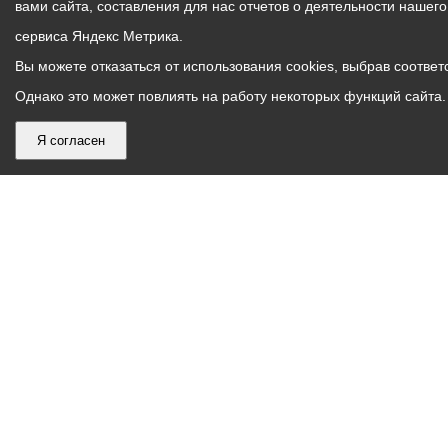
вами сайта, составления для нас отчетов о деятельности нашег
сервиса Яндекс Метрика.
Вы можете отказаться от использования cookies, выбрав соответс
Однако это может повлиять на работу некоторых функций сайта. 
Я согласен
График
С понедельника по пятницу – с 9.00 до 18.00
работы
Телефон контакт-центра АМС г. Владикавказ
30-30-30
администрации
звонки принимаются с 9:00 до 18:00
местного
Круглосуточный телефон Единой дежурной