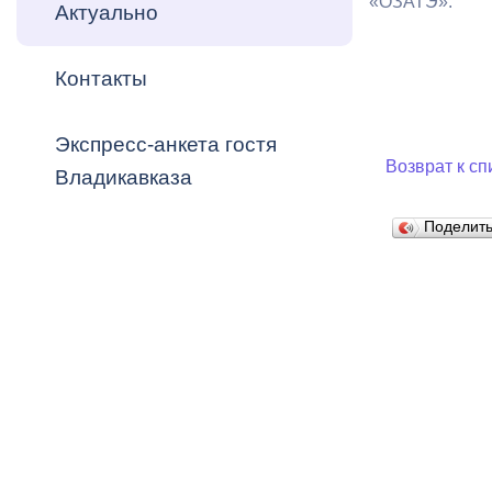
«ОЗАТЭ».
Владикавка
Актуально
Распоряжен
Контакты
ОРВ и эксп
Оценка деят
Экспресс-анкета гостя
местного с
Возврат к сп
Владикавказа
Поделит
Открытые д
Информация
проверок