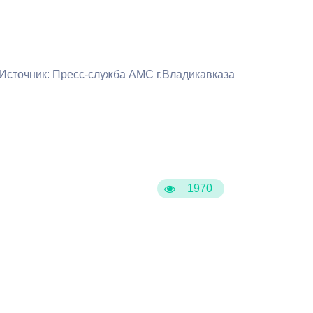
Противодействие коррупции
Градостроительная деятельность
Источник: Пресс-служба АМС г.Владикавказа
Формирование комфортной
в
городской среды
о
Бюджет для граждан
Пространственные сведения
1970
Гражданская оборона в
чрезвычайных ситуациях
Незаконное строительство
и
Информация финансового
органа