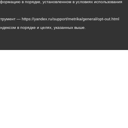
 информацию в порядке, установленном в условиях использования
мент — https://yandex.ru/support/metrika/general/opt-out.html
Яндексом в порядке и целях, указанных выше.
Владикавказ, пл. Штыба, №2
Тел:
+7 (8672) 55-00-34
Главный редактор: Биазарти Д. К.
Свидетельство о регистрации СМИ ЭЛ № ФС 77 –
75258 от 07.03.2019 выданное Федеральной Службой
по надзору в сфере связи, информационных
технологий и массовых коммуникаций