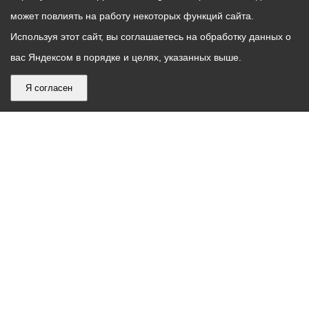
может повлиять на работу некоторых функций сайта.
Используя этот сайт, вы соглашаетесь на обработку данных о
вас Яндексом в порядке и целях, указанных выше.
Я согласен
График
С понедельника по пятницу – с 9.00 до 18.00
работы
Телефон контакт-центра АМС г. Владикавказ
30-30-30
администрации
звонки принимаются с 9:00 до 18:00
местного
Круглосуточный телефон Единой дежурной
самоуправления
диспетчерской службы
53-19-19