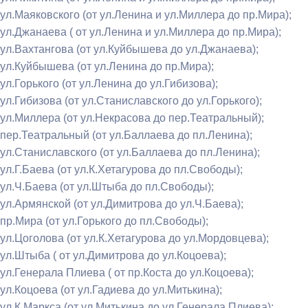
ул.Маяковского (от ул.Ленина и ул.Миллера до пр.Мира);
ул.Джанаева ( от ул.Ленина и ул.Миллера до пр.Мира);
ул.Вахтангова (от ул.Куйбышева до ул.Джанаева);
ул.Куйбышева (от ул.Ленина до пр.Мира);
ул.Горького (от ул.Ленина до ул.Гибизова);
ул.Гибизова (от ул.Станиславского до ул.Горького);
ул.Миллера (от ул.Некрасова до пер.Театральный);
пер.Театральный (от ул.Баллаева до пл.Ленина);
ул.Станиславского (от ул.Баллаева до пл.Ленина);
ул.Г.Баева (от ул.К.Хетагурова до пл.Свободы);
ул.Ч.Баева (от ул.Штыба до пл.Свободы);
ул.Армянской (от ул.Димитрова до ул.Ч.Баева);
пр.Мира (от ул.Горького до пл.Свободы);
ул.Цоголова (от ул.К.Хетагурова до ул.Мордовцева);
ул.Штыба ( от ул.Димитрова до ул.Коцоева);
ул.Генерала Плиева ( от пр.Коста до ул.Коцоева);
ул.Коцоева (от ул.Гадиева до ул.Митькина);
ул.К.Маркса (от ул.Митькина до ул.Генерала Плиева);