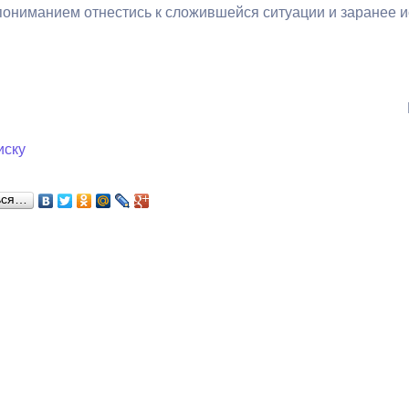
пониманием отнестись к сложившейся ситуации и заранее ис
ный контроль
Выборы 2026
иску
ься…