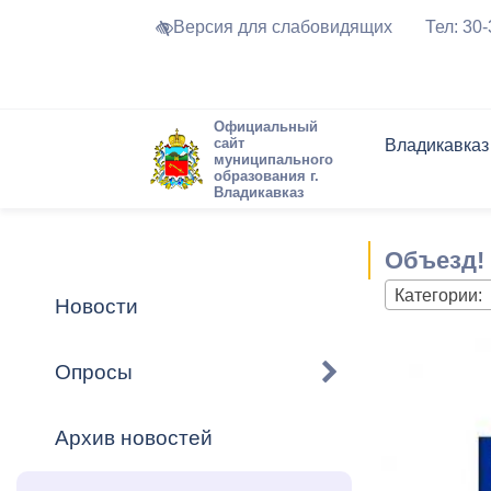
Версия для слабовидящих
Тел: 30
Официальный
сайт
Владикавказ
муниципального
образования г.
Владикавказ
Общие свед
Структура
Интернет-п
Председате
Структура
Новости
Реестры ма
Объезд!
Устав город
Торги и Кон
расписание
Обратная с
Комиссии
Новостная 
Актуально
Категории:
Новости
Города-поб
Программа
Противодей
Достоприме
Опросы
Владикавка
Формы обра
График при
принимаемы
Архив новостей
Презентаци
рассмотрен
городского 