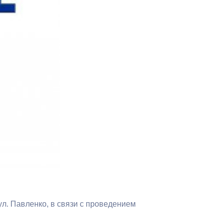
Противодействие коррупции
Градостроительная деятельность
Формирование комфортной
в
городской среды
о
Бюджет для граждан
Пространственные сведения
Гражданская оборона в
чрезвычайных ситуациях
Незаконное строительство
и
Информация финансового
 ул. Павленко, в связи с проведением
органа