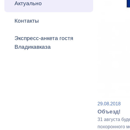
Владикавка
Актуально
Распоряжен
Контакты
ОРВ и эксп
Оценка деят
Экспресс-анкета гостя
местного с
Владикавказа
Открытые д
29.08.2018
Объезд!
Информация
31 августа буд
проверок
похоронного м