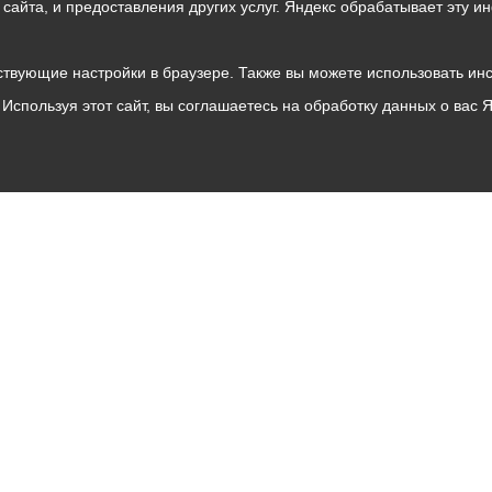
о сайта, и предоставления других услуг. Яндекс обрабатывает эту
твующие настройки в браузере. Также вы можете использовать инстру
Используя этот сайт, вы соглашаетесь на обработку данных о вас 
Владикавказ
АМС
Интернет приемная
Собрание представителей
Общественный Совет
Пресс-центр
Общественный транспорт