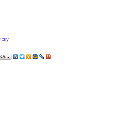
з
ия, постановления
Кадровая политика
ертиза НПА
Контактная информация
ельности органов
Списки граждан, состоящих на
иску
амоуправления
учете в качестве нуждающихся 
улучшении жилищных условий п
ься…
г. Владикавказ
анные
Общественное обсуждение
документов стратегического
планирования
 о результатах
Порядок обжалования решений 
действий органов местного
самоуправления