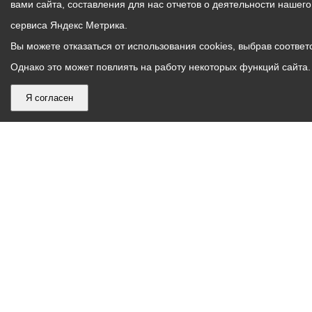
вами сайта, составления для нас отчетов о деятельности нашег
сервиса Яндекс Метрика.
Вы можете отказаться от использования cookies, выбрав соответс
Однако это может повлиять на работу некоторых функций сайта. 
Я согласен
График
С понедельника по пятницу – с 9.00 до 18.00
работы
Телефон контакт-центра АМС г. Владикавказ
30-30-30
администрации
звонки принимаются с 9:00 до 18:00
местного
Круглосуточный телефон Единой дежурной