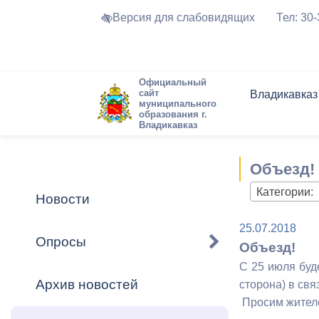
Версия для слабовидящих
Тел: 30
Официальный
сайт
Владикавказ
муниципального
образования г.
Владикавказ
Общие свед
Структура
Интернет-п
Председате
Структура
Новости
Реестры ма
Объезд!
Устав город
Торги и Кон
расписание
Обратная с
Комиссии
Новостная 
Актуально
Категории:
Новости
Города-поб
Программа
Противодей
25.07.2018
Достоприме
Опросы
Объезд!
Владикавка
Формы обра
График при
С 25 июля буд
принимаемы
Архив новостей
сторона) в св
Презентаци
рассмотрен
Просим жителе
городского 