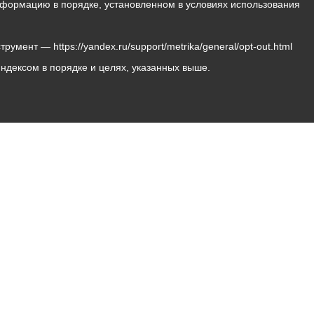
 информацию в порядке, установленном в условиях использования
мент — https://yandex.ru/support/metrika/general/opt-out.html
Яндексом в порядке и целях, указанных выше.
Владикавказ, пл. Штыба, №2
Тел:
+7 (8672) 55-00-34
Главный редактор: Биазарти Д. К.
Свидетельство о регистрации СМИ ЭЛ № ФС 77 –
75258 от 07.03.2019 выданное Федеральной Службой
по надзору в сфере связи, информационных
технологий и массовых коммуникаций