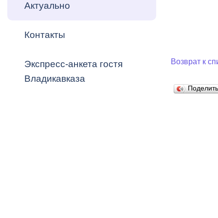
Владикавка
Актуально
Распоряжен
Контакты
ОРВ и эксп
Оценка деят
Возврат к сп
Экспресс-анкета гостя
местного с
Владикавказа
Поделит
Открытые д
Информация
проверок