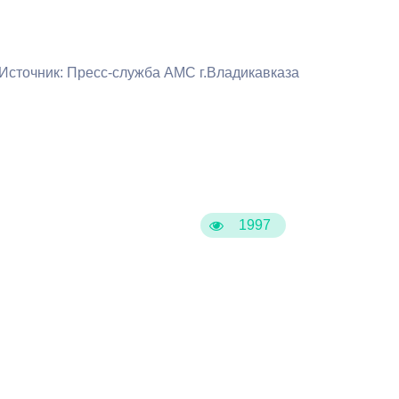
Противодействие коррупции
Градостроительная деятельность
Источник: Пресс-служба АМС г.Владикавказа
Формирование комфортной
в
городской среды
о
Бюджет для граждан
Пространственные сведения
1997
Гражданская оборона в
чрезвычайных ситуациях
Незаконное строительство
и
Информация финансового
органа