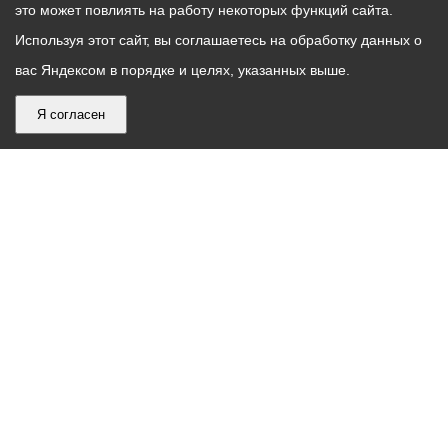
это может повлиять на работу некоторых функций сайта.
Используя этот сайт, вы соглашаетесь на обработку данных о
вас Яндексом в порядке и целях, указанных выше.
Я согласен
График
С понедельника по пятницу – с 9.00 до 18.00
работы
Телефон контакт-центра АМС г. Владикавказ
30-30-30
администрации
звонки принимаются с 9:00 до 18:00
местного
Круглосуточный телефон Единой дежурной
самоуправления
диспетчерской службы
53-19-19