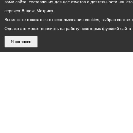
вами сайта, составления для нас отчетов о деятельности нашег
сервиса Яндекс Метрика.
Вы можете отказаться от использования cookies, выбрав соответс
Однако это может повлиять на работу некоторых функций сайта. 
Я согласен
График
С понедельника по пятницу – с 9.00 до 18.00
работы
Телефон контакт-центра АМС г. Владикавказ
30-30-30
администрации
звонки принимаются с 9:00 до 18:00
местного
Круглосуточный телефон Единой дежурной