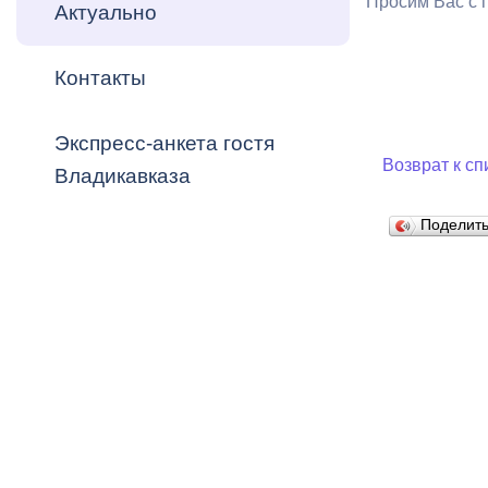
Просим Вас с 
Владикавка
Актуально
Распоряжен
Контакты
ОРВ и эксп
Оценка деят
Экспресс-анкета гостя
местного с
Возврат к сп
Владикавказа
Поделит
Открытые д
Информация
проверок