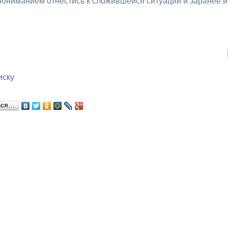
пониманием отнестись к сложившейся ситуации и заранее ис
з
ия, постановления
Кадровая политика
ертиза НПА
Контактная информация
ельности органов
Списки граждан, состоящих на
амоуправления
учете в качестве нуждающихся 
иску
улучшении жилищных условий п
г. Владикавказ
ься…
анные
Общественное обсуждение
документов стратегического
планирования
 о результатах
Порядок обжалования решений 
действий органов местного
самоуправления