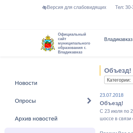
Версия для слабовидящих
Тел: 30
Официальный
сайт
Владикавказ
муниципального
образования г.
Владикавказ
Общие свед
Структура
Интернет-п
Председате
Структура
Новости
Реестры ма
Объезд!
Устав город
Торги и Кон
расписание
Обратная с
Комиссии
Новостная 
Актуально
Категории:
Новости
Города-поб
Программа
Противодей
23.07.2018
Достоприме
Опросы
Объезд!
Владикавка
Формы обра
График при
С 23 июля по 2
принимаемы
Архив новостей
шоссе в связи
Презентаци
рассмотрен
городского 