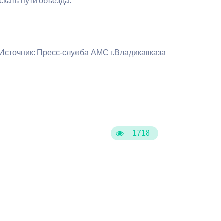
кать пути объезда.
Противодействие коррупции
Градостроительная деятельность
Источник: Пресс-служба АМС г.Владикавказа
Формирование комфортной
в
городской среды
о
Бюджет для граждан
Пространственные сведения
1718
Гражданская оборона в
чрезвычайных ситуациях
Незаконное строительство
и
Информация финансового
органа