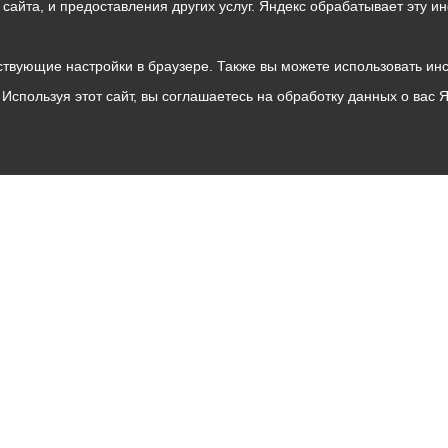
о сайта, и предоставления других услуг. Яндекс обрабатывает эту
твующие настройки в браузере. Также вы можете использовать инстру
Используя этот сайт, вы соглашаетесь на обработку данных о вас 
Владикавказ
АМС
Интернет приемная
Собрание представителей
Общественный Совет
Пресс-центр
Общественный транспорт