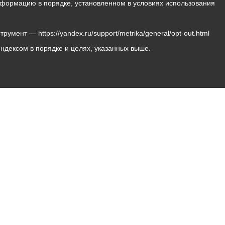
 информацию в порядке, установленном в условиях использования
мент — https://yandex.ru/support/metrika/general/opt-out.html
Яндексом в порядке и целях, указанных выше.
Владикавказ, пл. Штыба, №2
Тел:
+7 (8672) 55-00-34
Главный редактор: Биазарти Д. К.
Свидетельство о регистрации СМИ ЭЛ № ФС 77 –
75258 от 07.03.2019 выданное Федеральной Службой
по надзору в сфере связи, информационных
технологий и массовых коммуникаций