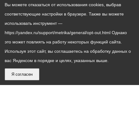
Вы можете отказаться от использования cookies, выбрав
соответствующие настройки в браузере. Также вы можете
использовать инструмент —
https://yandex.ru/support/metrika/general/opt-out.html Однако
это может повлиять на работу некоторых функций сайта.
Используя этот сайт, вы соглашаетесь на обработку данных о
вас Яндексом в порядке и целях, указанных выше.
Я согласен
График
С понедельника по пятницу – с 9.00 до 18.00