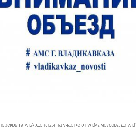
з
ия, постановления
Кадровая политика
ертиза НПА
Контактная информация
ельности органов
Списки граждан, состоящих на
амоуправления
учете в качестве нуждающихся 
улучшении жилищных условий п
г. Владикавказ
анные
Общественное обсуждение
документов стратегического
планирования
 о результатах
Порядок обжалования решений 
 перекрыта ул.Ардонская на участке от ул.Мамсурова до ул
действий органов местного
самоуправления