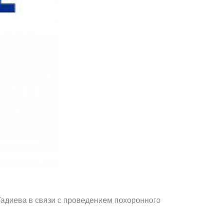
Противодействие коррупции
Градостроительная деятельность
Формирование комфортной
в
городской среды
о
Бюджет для граждан
Пространственные сведения
Гражданская оборона в
чрезвычайных ситуациях
Незаконное строительство
и
Информация финансового
.Гадиева в связи с проведением похоронного
органа