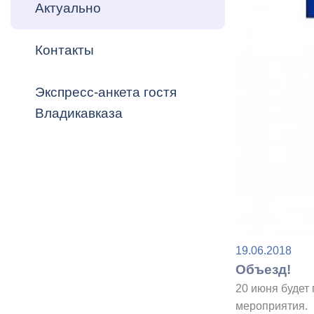
Владикавка
Актуально
Распоряжен
Контакты
ОРВ и эксп
Оценка деят
Экспресс-анкета гостя
местного с
Владикавказа
Открытые д
19.06.2018
Объезд!
Информация
20 июня будет
проверок
мероприятия.