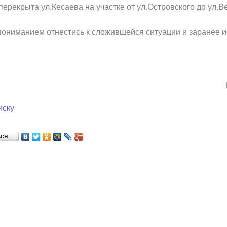
перекрыта ул.Кесаева на участке от ул.Островского до ул.
ный контроль
Выборы 2026
пониманием отнестись к сложившейся ситуации и заранее ис
иску
ься…