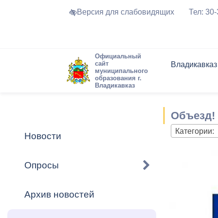
Версия для слабовидящих
Тел: 30
Официальный
сайт
Владикавказ
муниципального
образования г.
Владикавказ
Общие свед
Структура
Интернет-п
Председате
Структура
Новости
Реестры ма
Объезд!
Устав город
Торги и Кон
расписание
Обратная с
Комиссии
Новостная 
Актуально
Категории:
Новости
Города-поб
Программа
Противодей
Достоприме
Опросы
Владикавка
Формы обра
График при
принимаемы
Архив новостей
Презентаци
рассмотрен
городского 