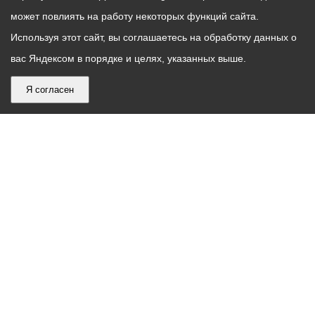
может повлиять на работу некоторых функций сайта.
Используя этот сайт, вы соглашаетесь на обработку данных о
вас Яндексом в порядке и целях, указанных выше.
Я согласен
График
С понедельника по пятницу – с 9.00 до 18.00
работы
Телефон контакт-центра АМС г. Владикавказ
30-30-30
администрации
звонки принимаются с 9:00 до 18:00
местного
Круглосуточный телефон Единой дежурной
самоуправления
диспетчерской службы
53-19-19