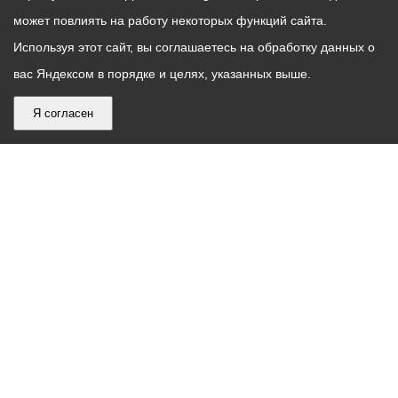
может повлиять на работу некоторых функций сайта.
Используя этот сайт, вы соглашаетесь на обработку данных о
вас Яндексом в порядке и целях, указанных выше.
Я согласен
График
С понедельника по пятницу – с 9.00 до 18.00
работы
Телефон контакт-центра АМС г. Владикавказ
30-30-30
администрации
звонки принимаются с 9:00 до 18:00
местного
Круглосуточный телефон Единой дежурной
самоуправления
диспетчерской службы
53-19-19