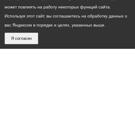
может повлиять на работу некоторых функций сайта.
Используя этот сайт, вы соглашаетесь на обработку данных о
вас Яндексом в порядке и целях, указанных выше.
Я согласен
График
С понедельника по пятницу – с 9.00 до 18.00
работы
Телефон контакт-центра АМС г. Владикавказ
30-30-30
администрации
звонки принимаются с 9:00 до 18:00
местного
Круглосуточный телефон Единой дежурной
самоуправления
диспетчерской службы
53-19-19