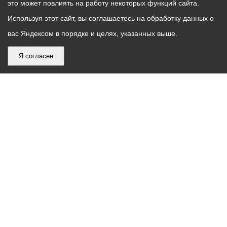
это может повлиять на работу некоторых функций сайта.
Используя этот сайт, вы соглашаетесь на обработку данных о
вас Яндексом в порядке и целях, указанных выше.
Я согласен
График
С понедельника по пятницу – с 9.00 до 18.00
работы
Телефон контакт-центра АМС г. Владикавказ
30-30-30
администрации
звонки принимаются с 9:00 до 18:00
местного
Круглосуточный телефон Единой дежурной
самоуправления
диспетчерской службы
53-19-19