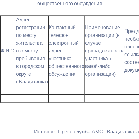
общественного обсуждения
Адрес
регистрации
Контактный
Наименование
Предл
по месту
телефон,
организации (в
необ
жительства
электронный
случае
обосн
Ф.И.О.
(по месту
адрес
принадлежности
ссылк
пребывания
участника
участника к
соотв
в городском
общественного
какой-либо
докум
округе
обсуждения
организации)
г.Владикавказ
Источник: Пресс-служба АМС г.Владикавказа