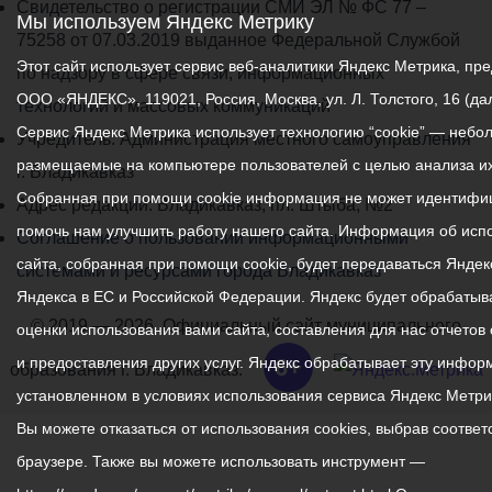
Свидетельство о регистрации СМИ ЭЛ № ФС 77 –
Мы используем Яндекс Метрику
75258 от 07.03.2019 выданное Федеральной Службой
Этот сайт использует сервис веб-аналитики Яндекс Метрика, п
по надзору в сфере связи, информационных
ООО «ЯНДЕКС», 119021, Россия, Москва, ул. Л. Толстого, 16 (да
технологий и массовых коммуникаций
Сервис Яндекс Метрика использует технологию “cookie” — небо
Учредитель: Администрация местного самоуправления
размещаемые на компьютере пользователей с целью анализа их 
г. Владикавказ
Собранная при помощи cookie информация не может идентифиц
Адрес редакции: Владикавказ, пл. Штыба, №2
помочь нам улучшить работу нашего сайта. Информация об исп
Соглашение о пользовании информационными
сайта, собранная при помощи cookie, будет передаваться Яндек
системами и ресурсами города Владикавказ
Яндекса в ЕС и Российской Федерации. Яндекс будет обрабаты
© 2019 — 2026. Официальный сайт муниципального
оценки использования вами сайта, составления для нас отчетов 
и предоставления других услуг. Яндекс обрабатывает эту инфор
6+
образования г. Владикавказ.
установленном в условиях использования сервиса Яндекс Метри
Вы можете отказаться от использования cookies, выбрав соотве
браузере. Также вы можете использовать инструмент —