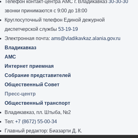
работы
Телефон контакт-центра АМС г. Владикавказ
30-30-30
администрации
звонки принимаются с 9:00 до 18:00
местного
Круглосуточный телефон Единой дежурной
самоуправления
диспетчерской службы
53-19-19
города
Электронная почта:
ams@vladikavkaz.alania.gov.ru
Владикавказ:
Владикавказ
АМС
Интернет приемная
Собрание представителей
Общественный Совет
Пресс-центр
Общественный транспорт
Владикавказ, пл. Штыба, №2
Тел:
+7 (8672) 55-00-34
Главный редактор: Биазарти Д. К.