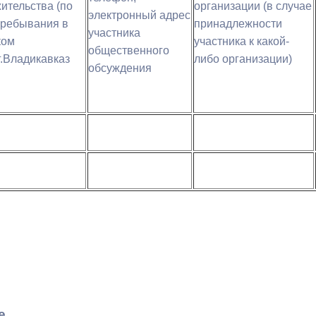
ительства (по
организации (в случае
электронный адрес
пребывания в
принадлежности
участника
ный контроль
Выборы 2026
ком
участника к какой-
общественного
г.Владикавказ
либо организации)
обсуждения
е