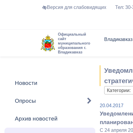
Версия для слабовидящих
Тел: 30
Официальный
сайт
Владикавказ
муниципального
образования г.
Владикавказ
Общие свед
Структура
Интернет-п
Председате
Структура
Новости
Реестры ма
Уведомл
Устав город
Торги и Кон
расписание
Обратная с
Комиссии
Новостная 
Актуально
стратег
Новости
Города-поб
Категории:
Программа
Противодей
Достоприме
Опросы
20.04.2017
Владикавка
Формы обра
График при
Уведомлени
принимаемы
Архив новостей
Презентаци
рассмотрен
планирова
городского 
С 24 апреля 2