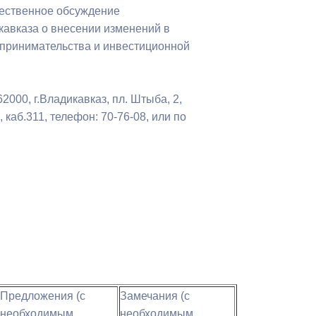
ественное обсуждение
Противодействие коррупции
кавказа о внесении изменений в
дпринимательства и инвестиционной
Градостроительная деятельность
Формирование комфортной
в
городской среды
000, г.Владикавказ, пл. Штыба, 2,
о
аб.311, телефон: 70-76-08, или по
Бюджет для граждан
Пространственные сведения
Гражданская оборона в
чрезвычайных ситуациях
Незаконное строительство
и
Информация финансового
органа
Предложения (с
Замечания (с
необходимым
необходимым