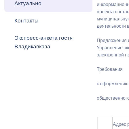
Владикавка
Актуально
информационно
Распоряжен
проекта поста
муниципальную
Контакты
ОРВ и эксп
деятельности в
Оценка деят
Экспресс-анкета гостя
местного с
Предложения и 
Владикавказа
Управление эко
электронной по
Требования
Открытые д
к оформлению 
общественног
Информация
проверок
Адрес 