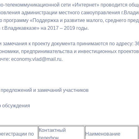
з
-телекоммуникационной сети «Интернет» проводится общ
ия, постановления
Кадровая политика
новления администрации местного самоуправления г.Влади
 программу «Поддержка и развитие малого, среднего пре
ертиза НПА
Контактная информация
 г.Владикавказе» на 2017 – 2019 годы.
ельности органов
Списки граждан, состоящих на
амоуправления
учете в качестве нуждающихся 
замечания к проекту документа принимаются по адресу: 362
улучшении жилищных условий п
номики, предпринимательства и инвестиционных проектов, к
г. Владикавказ
чте: economy.vlad@mail.ru.
анные
Общественное обсуждение
предложений и замечаний участников
документов стратегического
планирования
о обсуждения
 о результатах
Порядок обжалования решений 
действий органов местного
Контактный
регистрации по
Наименование
самоуправления
телефон,