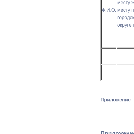
месту ж
Ф.И.О.
месту 
Муниципаль
городс
округе 
Приложение
Приложени