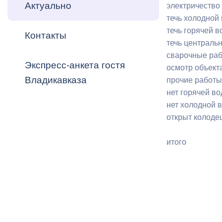
Владикавка
Актуально
электричество
Распоряжен
течь холодной
течь горячей 
Контакты
ОРВ и эксп
течь централь
сварочные ра
Оценка деят
Экспресс-анкета гостя
осмотр объект
местного с
Владикавказа
прочие работы
нет горячей в
нет холодной 
открыт колоде
Открытые д
итого
Информация
проверок