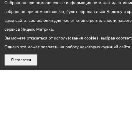
Собранная при помощи cookie информация не может идентифици
собранная при помощи cookie, будет передаваться Яндексу и х
вами сайта, составления для нас отчетов о деятельности нашег
сервиса Яндекс Метрика.
Вы можете отказаться от использования cookies, выбрав соответс
Однако это может повлиять на работу некоторых функций сайта. 
Я согласен
График
С понедельника по пятницу – с 9.00 до 18.00
работы
Телефон контакт-центра АМС г. Владикавказ
30-30-30