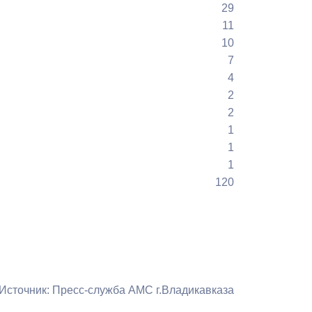
29
Противодействие коррупции
11
10
Градостроительная деятельность
7
4
Формирование комфортной
2
в
городской среды
2
о
Бюджет для граждан
1
1
Пространственные сведения
1
120
Гражданская оборона в
чрезвычайных ситуациях
Незаконное строительство
и
Информация финансового
органа
Источник: Пресс-служба АМС г.Владикавказа