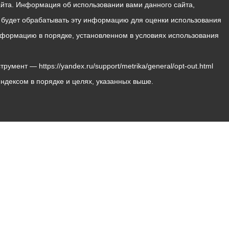
йта. Информация об использовании вами данного сайта,
с будет обрабатывать эту информацию для оценки использования
 информацию в порядке, установленном в условиях использования
мент — https://yandex.ru/support/metrika/general/opt-out.html
Яндексом в порядке и целях, указанных выше.
Владикавказ, пл. Штыба, №2
Тел:
+7 (8672) 55-00-34
Главный редактор: Биазарти Д. К.
Свидетельство о регистрации СМИ ЭЛ № ФС 77 –
75258 от 07.03.2019 выданное Федеральной Службой