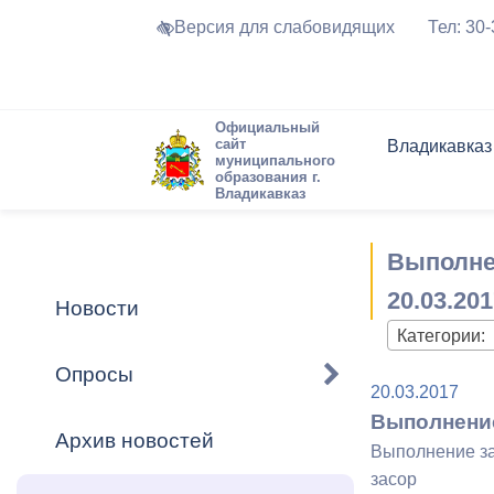
Версия для слабовидящих
Тел: 30
Официальный
сайт
Владикавказ
муниципального
образования г.
Владикавказ
Общие свед
Структура
Интернет-п
Председате
Структура
Новости
Реестры ма
Выполнен
Устав город
Торги и Кон
расписание
Обратная с
Комиссии
Новостная 
Актуально
20.03.201
Новости
Города-поб
Категории:
Программа
Противодей
Достоприме
Опросы
20.03.2017
Владикавка
Формы обра
График при
Выполнение 
принимаемы
Архив новостей
Презентаци
рассмотрен
Выполнение зая
городского 
засор