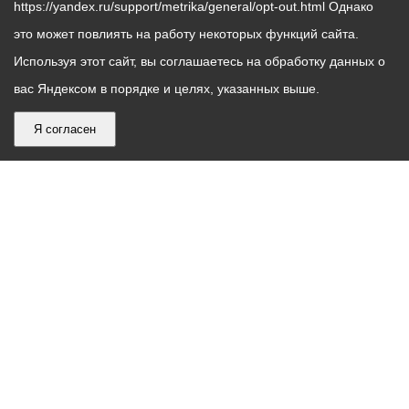
https://yandex.ru/support/metrika/general/opt-out.html Однако
это может повлиять на работу некоторых функций сайта.
Используя этот сайт, вы соглашаетесь на обработку данных о
вас Яндексом в порядке и целях, указанных выше.
Я согласен
График
С понедельника по пятницу – с 9.00 до 18.00
работы
Телефон контакт-центра АМС г. Владикавказ
30-30-30
администрации
звонки принимаются с 9:00 до 18:00
местного
Круглосуточный телефон Единой дежурной