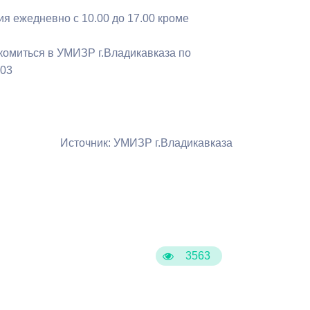
Противодействие коррупции
ия ежедневно с 10.00 до 17.00 кроме
Градостроительная деятельность
комиться в УМИЗР г.Владикавказа по
403
Формирование комфортной
в
городской среды
о
Бюджет для граждан
Источник: УМИЗР г.Владикавказа
Пространственные сведения
Гражданская оборона в
чрезвычайных ситуациях
Незаконное строительство
3563
и
Информация финансового
органа