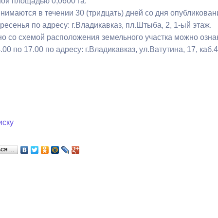
ой площадью 0,0600 га.
з
ия, постановления
Кадровая политика
нимаются в течении 30 (тридцать) дней со дня опубликован
ресенья по адресу: г.Владикавказ, пл.Штыба, 2, 1-ый этаж.
ертиза НПА
Контактная информация
о со схемой расположения земельного участка можно озна
.00 по 17.00 по адресу: г.Владикавказ, ул.Ватутина, 17, каб.
ельности органов
Списки граждан, состоящих на
амоуправления
учете в качестве нуждающихся 
улучшении жилищных условий п
г. Владикавказ
иску
анные
Общественное обсуждение
документов стратегического
ься…
планирования
 о результатах
Порядок обжалования решений 
действий органов местного
самоуправления