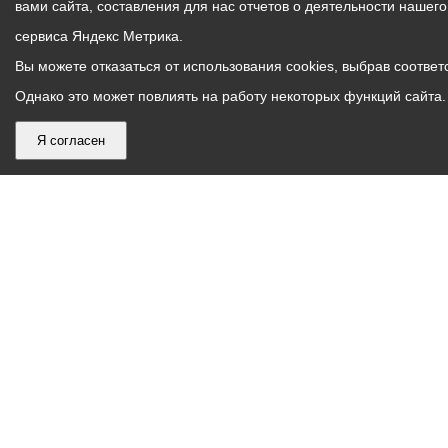
вами сайта, составления для нас отчетов о деятельности нашег
сервиса Яндекс Метрика.
Вы можете отказаться от использования cookies, выбрав соответс
Однако это может повлиять на работу некоторых функций сайта. 
Я согласен
График
С понедельника по пятницу – с 9.00 до 18.00
работы
Телефон контакт-центра АМС г. Владикавказ
30-30-30
администрации
звонки принимаются с 9:00 до 18:00
местного
Круглосуточный телефон Единой дежурной