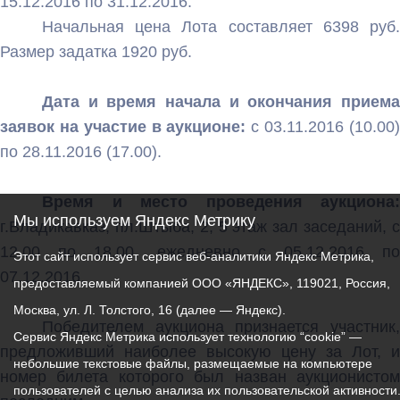
15.12.2016 по 31.12.2016.
Начальная цена Лота составляет 6398 руб.
Размер задатка 1920 руб.
Дата и время начала и окончания приема
заявок на участие в аукционе:
с 03.11.2016 (10.00
по 28.11.2016 (17.00).
Время и место проведения аукциона:
Мы используем Яндекс Метрику
г.Владикавказ, пл.Штыба, 2, 5 этаж зал заседаний, с
12.00 по 18.00, ежедневно с 05.12.2016 по
Этот сайт использует сервис веб-аналитики Яндекс Метрика,
07.12.2016.
предоставляемый компанией ООО «ЯНДЕКС», 119021, Россия,
Москва, ул. Л. Толстого, 16 (далее — Яндекс).
Победителем аукциона признается участник,
Сервис Яндекс Метрика использует технологию “cookie” —
предложивший наиболее высокую цену за Лот, и
небольшие текстовые файлы, размещаемые на компьютере
номер билета которого был назван аукционистом
пользователей с целью анализа их пользовательской активности