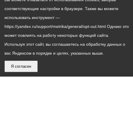
соответствующие настройки в браузере. Также вы можете
использовать инструмент —
https://yandex.ru/support/metrika/general/opt-out.html Однако это
может повлиять на работу некоторых функций сайта.
Используя этот сайт, вы соглашаетесь на обработку данных о
вас Яндексом в порядке и целях, указанных выше.
Я согласен
График
С понедельника по пятницу – с 9.00 до 18.00
работы
Телефон контакт-центра АМС г. Владикавказ
30-30-30