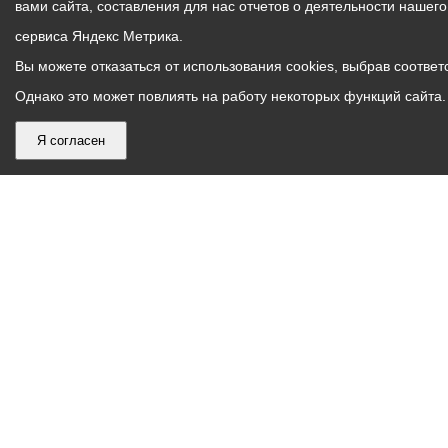
вами сайта, составления для нас отчетов о деятельности нашег
сервиса Яндекс Метрика.
Вы можете отказаться от использования cookies, выбрав соответс
Однако это может повлиять на работу некоторых функций сайта. 
Я согласен
График
С понедельника по пятницу – с 9.00 до 18.00
работы
Телефон контакт-центра АМС г. Владикавказ
30-30-30
администрации
звонки принимаются с 9:00 до 18:00
местного
Круглосуточный телефон Единой дежурной