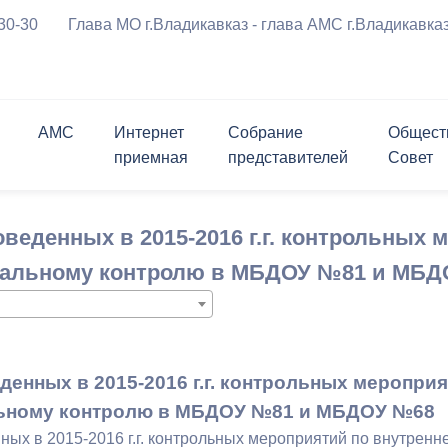
-30-30
Глава МО г.Владикавказ - глава АМС г.Владикавка
АМС
Интернет
Собрание
Общест
приемная
представителей
Совет
ения
Символика города
График приема граждан
Приветственное 
риемная
ль
ршрутов с
Проверить статус обращения
Заместители
Состав
Опросы
Открытые конкурсы
веденных в 2015-2016 г.г. контрольных
а
курсы
Мастер-план
Программы города
м движения ТС
Биография
вязь
лента
Структурные подразделения
Контакты
Контакты
Информация для граждан и
альному контролю в МБДОУ №81 и МБД
Личный блог
ратимы
Открытые данные
перевозчиков
 реформирования
ствие коррупции
Муниципальные услуги
Нормативные правовые акты
чательности
История в бронзе и камне
за
щений и заявлений,
ема граждан
Политика АМС г.Владикавказа в
Проекты правовых актов,
денных в 2015-2016 г.г. контрольных меропри
х АМС к
отношении обработки
внесенных в Собрание
я Генеральный план
ию
персональных данных
представителей г.Владикавказ
ьному контролю в МБДОУ №81 и МБДОУ №68
округа город
ных в 2015-2016 г.г. контрольных мероприятий по внутре