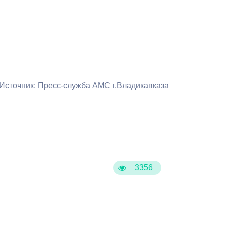
Противодействие коррупции
Градостроительная деятельность
Формирование комфортной
в
городской среды
о
Источник: Пресс-служба АМС г.Владикавказа
Бюджет для граждан
Пространственные сведения
Гражданская оборона в
чрезвычайных ситуациях
3356
Незаконное строительство
и
Информация финансового
органа