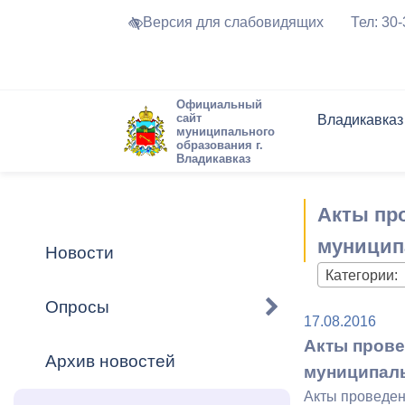
Версия для слабовидящих
Тел: 30
Официальный
сайт
Владикавказ
муниципального
образования г.
Владикавказ
Общие свед
Структура
Интернет-п
Председате
Структура
Новости
Реестры ма
Акты про
Устав город
Торги и Кон
расписание
Обратная с
Комиссии
Новостная 
Актуально
муницип
Новости
Города-поб
Категории:
Программа
Противодей
Достоприме
Опросы
17.08.2016
Владикавка
Формы обра
График при
Акты прове
принимаемы
Архив новостей
Презентаци
рассмотрен
муниципал
городского 
Акты проведен