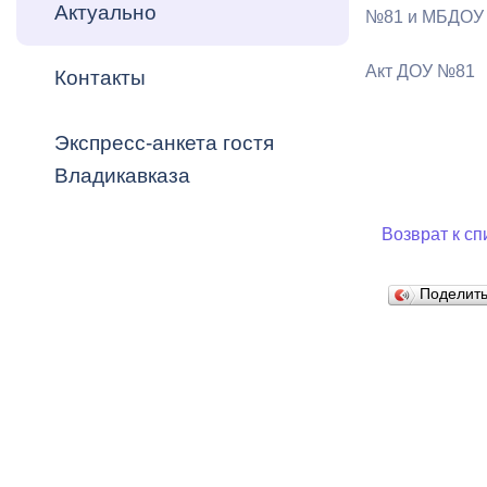
Владикавка
Актуально
№81 и МБДОУ
Распоряжен
Акт ДОУ №81
Контакты
ОРВ и эксп
Оценка деят
Экспресс-анкета гостя
местного с
Владикавказа
Возврат к сп
Поделит
Открытые д
Информация
проверок