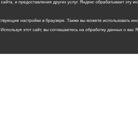
о сайта, и предоставления других услуг. Яндекс обрабатывает эту
твующие настройки в браузере. Также вы можете использовать инстру
Используя этот сайт, вы соглашаетесь на обработку данных о вас 
Владикавказ
АМС
Интернет приемная
Собрание представителей
Общественный Совет
Пресс-центр
Общественный транспорт