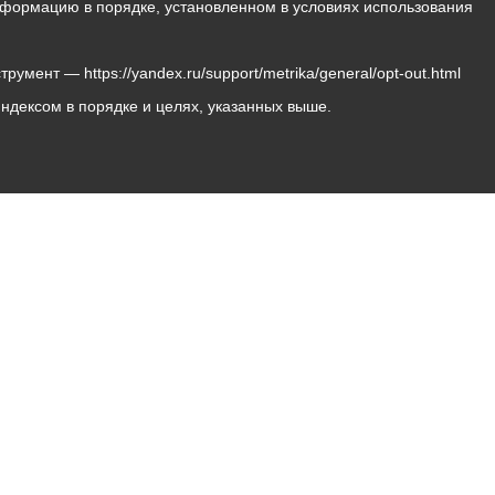
 информацию в порядке, установленном в условиях использования
мент — https://yandex.ru/support/metrika/general/opt-out.html
Яндексом в порядке и целях, указанных выше.
Владикавказ, пл. Штыба, №2
Тел:
+7 (8672) 55-00-34
Главный редактор: Биазарти Д. К.
Свидетельство о регистрации СМИ ЭЛ № ФС 77 –
75258 от 07.03.2019 выданное Федеральной Службой
по надзору в сфере связи, информационных
технологий и массовых коммуникаций