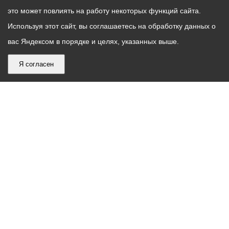
это может повлиять на работу некоторых функций сайта.
Используя этот сайт, вы соглашаетесь на обработку данных о
вас Яндексом в порядке и целях, указанных выше.
Я согласен
График
С понедельника по пятницу – с 9.00 до 18.00
работы
Телефон контакт-центра АМС г. Владикавказ
30-30-30
администрации
звонки принимаются с 9:00 до 18:00
местного
Круглосуточный телефон Единой дежурной
самоуправления
диспетчерской службы
53-19-19