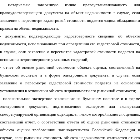
- нотариально заверенную копию правоустанавлива
ющего ил
правоудостоверяю
щего документа на объект недвижимости в случае, если
заявление о пересмотре кадастровой стоимости подается лицом, обладающим
правом на объект недвижимости;
- документы, подтверждающие недостоверность сведений об объекте
недвижимости, использованных при определении его кадастровой стоимости,
в случае, если заявление о пересмотре кадастровой стоимости подается на
основании недостоверности указанных сведений;
- отчет об оценке рыночной стоимости объекта оценки, составленный на
бумажном носителе и в форме электронного документа, в случае, если
заявление о пересмотре кадастровой стоимости подается на основании
установления в отношении объекта недвижимости его рыночной стоимости;
- положительное экспертное заключение на бумажном носителе и в форме
электронного документа, подготовленное экспертом или экспертами
саморегулируемой организации оценщиков, членом которой является оценщик,
составивший отчет, о соответствии отчета об оценке рыночной стоимости
объекта оценки требованиям законодательства Российской Федерации в
случае, если рыночная стоимость объекта недвижимости отличается от его