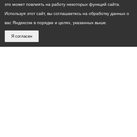
это может повлиять на работу некоторых функций сайта.
Используя этот сайт, вы соглашаетесь на обработку данных о
вас Яндексом в порядке и целях, указанных выше.
Я согласен
График
С понедельника по пятницу – с 9.00 до 18.00
работы
Телефон контакт-центра АМС г. Владикавказ
30-30-30
администрации
звонки принимаются с 9:00 до 18:00
местного
Круглосуточный телефон Единой дежурной
самоуправления
диспетчерской службы
53-19-19