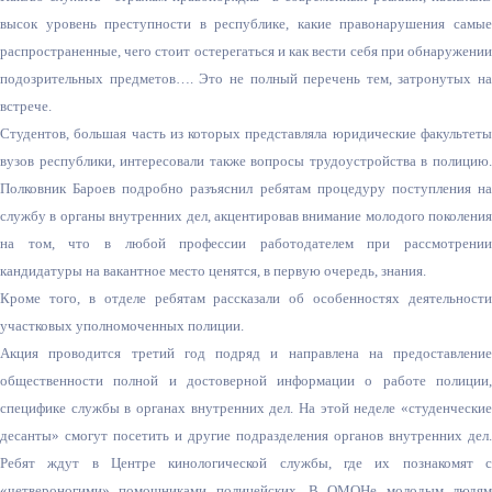
высок уровень преступности в республике, какие правонарушения самые
распространенные
, чего стоит остерегаться и как вести себя при обнаружении
подозрительных предметов…. Это не полный перечень тем, затронутых на
встрече.
Студентов, большая часть из которых представляла юридические факультеты
вузов республики, интересовали также вопросы трудоустройства в полицию.
Полковник Бароев подробно разъяснил ребятам процедуру поступления на
службу в органы внутренних дел, акцентировав внимание молодого поколения
на том, что в любой профессии работодателем при рассмотрении
кандидатуры на вакантное место ценятся, в первую очередь, знания.
Кроме того, в отделе ребятам рассказали об особенностях деятельности
участковых уполномоченных полиции.
Акция проводится третий год подряд и направлена на предоставление
общественности полной и достоверной информации о работе полиции,
специфике службы в органах внутренних дел. На этой неделе «студенческие
десанты» смогут посетить и другие подразделения органов внутренних дел.
Ребят ждут в Центре кинологической службы, где их познакомят с
«четвероногими» помощниками полицейских. В ОМОНе молодым людям