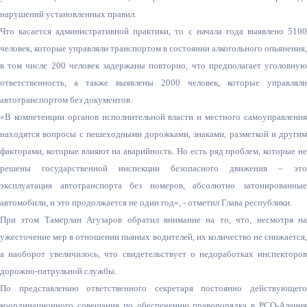
нарушений установленных правил.
Что касается административной практики, то с начала года выявлено 5100
человек, которые управляли транспортом в состоянии алкогольного опьянения,
в том числе 200 человек задержаны повторно, что предполагает уголовную
ответственность, а также выявлены 2000 человек, которые управляли
автотранспортом без документов.
«В компетенции органов исполнительной власти и местного самоуправления
находятся вопросы с пешеходными дорожками, знаками, разметкой и другим
факторами, которые влияют на аварийность. Но есть ряд проблем, которые не
решены государственной инспекции безопасного движения – это
эксплуатация автотранспорта без номеров, абсолютно затонированные
автомобили, и это продолжается не один год», - отметил Глава республики.
При этом Тамерлан Агузаров обратил внимание на то, что, несмотря на
ужесточение мер в отношении пьяных водителей, их количество не снижается,
а наоборот увеличилось, что свидетельствует о недоработках инспекторов
дорожно-патрульной службы.
По представлению ответственного секретаря постоянно действующего
координационного совещания по обеспечению правопорядка в РСО-Алания