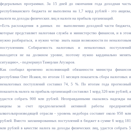
федеральных программах. За 15 дней до окончания года доходная часть
республиканского бюджета не выполнена на 1,7 млрд рублей - это акцизы,
налоги на доходы физических лиц и налоги на прибыль организаций.
«Есть расхождения в данных по выполнению доходной части бюджета,
которые представляет налоговая служба и министерство финансов, и в этом
нужно разбираться, и нужно четко знать наши возможности по неналоговым
поступлениям. Собираемость налоговых и неналоговых поступлений
находится не на должном уровне, поэтому нужно кардинально менять
ситуацию», - подчеркнул Тамерлан Агузаров.
Как сообщил временно исполняющий обязанности министра финансов
республики Олег Исаков, по итогам 11 месяцев показатель сбора налоговых и
неналоговых поступлений составил 74, 5 %. По итогам года прогнозный
показатель налога на прибыль организаций составлял 1 млрд 326 млн рублей, а
удастся собрать 900 млн рублей. Неоправданными оказались надежды на
акцизы за счет предполагаемой активной работы предприятий
алкогольпроизводящей отрасли - уровень недобора составит около 950 млн
рублей. Вместо запланированных поступлений в бюджет в сумме 6 млрд 181
млн рублей в качестве налога на доходы физических лиц, удастся собрать 5