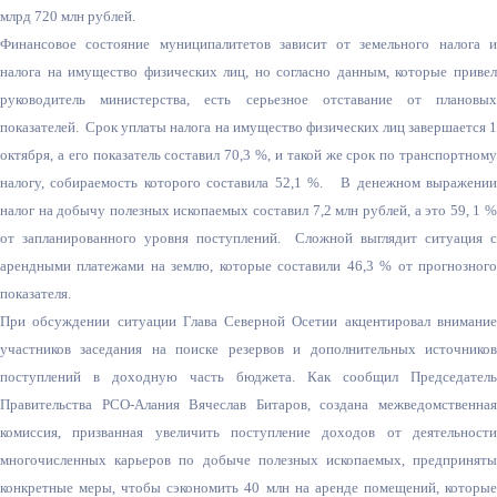
млрд 720 млн рублей.
Финансовое состояние муниципалитетов зависит от земельного налога и
налога на имущество физических лиц, но согласно данным, которые привел
руководитель министерства, есть серьезное отставание от плановых
показателей. Срок уплаты налога на имущество физических лиц завершается 1
октября, а его показатель составил 70,3 %, и такой же срок по транспортному
налогу, собираемость которого составила 52,1 %. В денежном выражении
налог на добычу полезных ископаемых составил 7,2 млн рублей, а это 59, 1 %
от запланированного уровня поступлений. Сложной выглядит ситуация с
арендными платежами на землю, которые составили 46,3 % от прогнозного
показателя.
При обсуждении ситуации Глава Северной Осетии акцентировал внимание
участников заседания на поиске резервов и дополнительных источников
поступлений в доходную часть бюджета. Как сообщил Председатель
Правительства РСО-Алания Вячеслав Битаров, создана межведомственная
комиссия, призванная увеличить поступление доходов от деятельности
многочисленных карьеров по добыче полезных ископаемых, предприняты
конкретные меры, чтобы сэкономить 40 млн на аренде помещений, которые