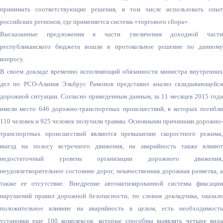
принимать соответствующие решения, в том числе использовать опыт
российских регионов, где применяется система «торгового сбора».
Высказанные предложения в части увеличения доходной части
республиканского бюджета вошли в протокольное решение по данному
вопросу.
В своем докладе временно исполняющий обязанности министра внутренних
дел по РСО-Алания Эльбрус Рамонов представил анализ складывающейся
дорожной ситуации. Согласно приведенным данным, за 11 месяцев 2015 года
имели место 646 дорожно-транспортных происшествий, в которых погибли
110 человек и 925 человек получили травмы. Основными причинами дорожно-
транспортных происшествий являются превышение скоростного режима,
выезд на полосу встречного движения, на аварийность также влияют
недостаточный уровень организации дорожного движения,
неудовлетворительное состояние дорог, некачественная дорожная разметка, а
также ее отсутствие. Внедрение автоматизированной системы фиксации
нарушений правил дорожной безопасности, по словам докладчика, оказало
положительное влияние на аварийность в целом, есть необходимость
установки еще 100 комплексов, которые способны выявлять четыре вида