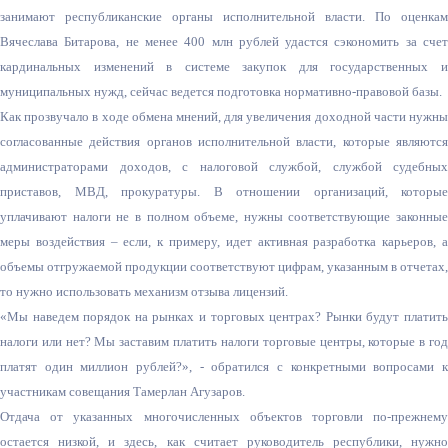
занимают республиканские органы исполнительной власти. По оценкам
Вячеслава Битарова, не менее 400 млн рублей удастся сэкономить за счет
кардинальных изменений в системе закупок для государственных и
муниципальных нужд, сейчас ведется подготовка нормативно-правовой базы.
Как прозвучало в ходе обмена мнений, для увеличения доходной части нужны
согласованные действия органов исполнительной власти, которые являются
администраторами доходов, с налоговой службой, службой судебных
приставов, МВД, прокуратуры. В отношении организаций, которые
уплачивают налоги не в полном объеме, нужны соответствующие законные
меры воздействия – если, к примеру, идет активная разработка карьеров, а
объемы отгружаемой продукции соответствуют цифрам, указанным в отчетах,
то нужно использовать механизм отзыва лицензий.
«Мы наведем порядок на рынках и торговых центрах? Рынки будут платить
налоги или нет? Мы заставим платить налоги торговые центры, которые в год
платят один миллион рублей?», - обратился с конкретными вопросами к
участникам совещания Тамерлан Агузаров.
Отдача от указанных многочисленных объектов торговли по-прежнему
остается низкой, и здесь, как считает руководитель республики, нужно