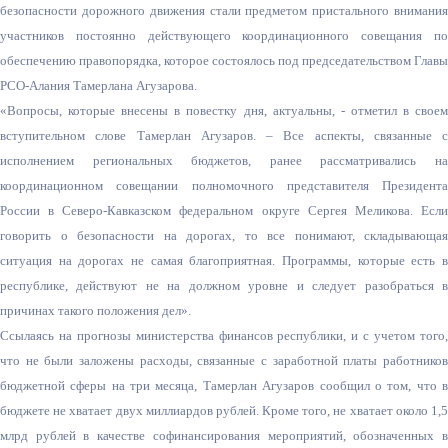
безопасности дорожного движения стали предметом пристального внимания
участников постоянно действующего координационного совещания по
обеспечению правопорядка, которое состоялось под председательством Главы
РСО-Алания Тамерлана Агузарова.
«Вопросы, которые внесены в повестку дня, актуальны, - отметил в своем
вступительном слове Тамерлан Агузаров. – Все аспекты, связанные с
исполнением региональных бюджетов, ранее рассматривались на
координационном совещании полномочного представителя Президента
России в Северо-Кавказском федеральном округе Сергея Меликова. Если
говорить о безопасности на дорогах, то все понимают, складывающая
ситуация на дорогах не самая благоприятная. Программы, которые есть в
республике, действуют не на должном уровне и следует разобраться в
причинах такого положения дел».
Ссылаясь на прогнозы министерства финансов республики, и с учетом того,
что не были заложены расходы, связанные с заработной платы работников
бюджетной сферы на три месяца, Тамерлан Агузаров сообщил о том, что в
бюджете не хватает двух миллиардов рублей. Кроме того, не хватает около 1,5
млрд рублей в качестве софинансирования мероприятий, обозначенных в